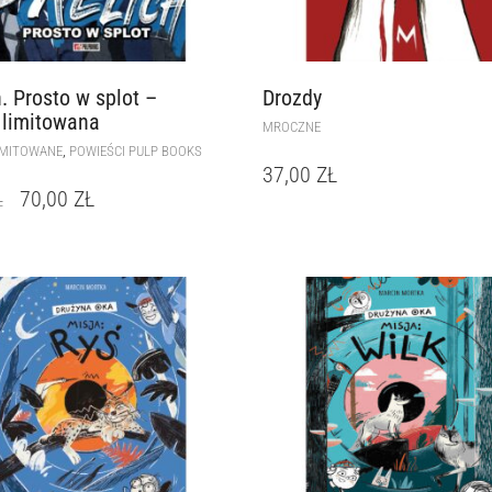
h. Prosto w splot –
Drozdy
 limitowana
MROCZNE
,
IMITOWANE
POWIEŚCI PULP BOOKS
37,00
ZŁ
70,00
ZŁ
Ł