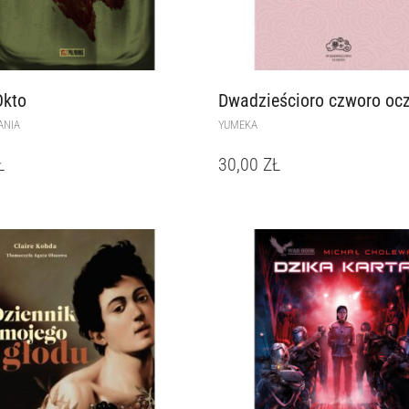
Okto
Dwadzieścioro czworo oc
ANIA
YUMEKA
Ł
30,00
ZŁ