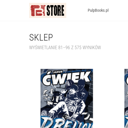
PulpBooks.pl
SKLEP
WYŚWIETLANIE 81–96 Z 575 WYNIKÓW