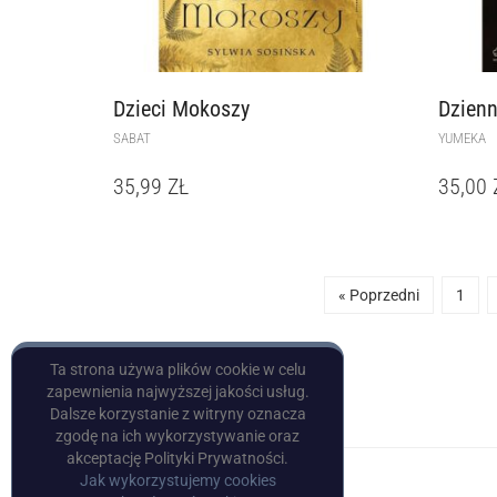
Dzieci Mokoszy
Dzienn
SABAT
YUMEKA
35,99
ZŁ
35,00
« Poprzedni
1
Ta strona używa plików cookie w celu
zapewnienia najwyższej jakości usług.
Dalsze korzystanie z witryny oznacza
zgodę na ich wykorzystywanie oraz
akceptację Polityki Prywatności.
Jak wykorzystujemy cookies