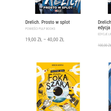
Drelich. Prosto w splot
Drelic
edycja
POWIEŚCI PULP BOOKS
EDYCJE L
19,00
ZŁ
–
40,00
ZŁ
100,00
Z