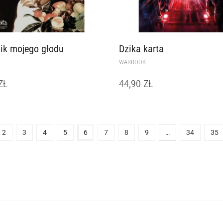
ik mojego głodu
Dzika karta
WARBOOK
ZŁ
44,90
ZŁ
2
3
4
5
6
7
8
9
…
34
35