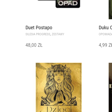
Duet Postapo
Duku 
,
SILESIA PROGRESS
ZESTAWY
OPOWIAD
48,00
ZŁ
4,99
Z