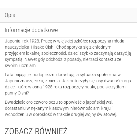
Opis
Informacje dodatkowe
Japonia, rok 1928. Pracę w wiejskiej szkółce rozpoczyna młoda
nauczycielka, Hisako Ōishi. Choć spotyka się z chłodnym
przyjęciem lokalnej społeczności, dzieci szybko zaczynają darzyć ją
sympatią. Nawet gdy odchodzi z posady, nie traci kontaktu ze
swoimi uczniami.
Lata mijają, jej podopieczni dorastają, a sytuacja społeczna w
Japonii znacząco się zmienia. Jak potoczyły się losy dwanaściorga
dzieci, które wiosną 1928 roku rozpoczęły naukę pod skrzydłami
panny Ōishi?
Dwadzieścioro czworo oczu to opowieść o japońskiej wsi,
dorastaniu w nękanym klasowymi nierównościami kraju i
wchodzeniu w dorosłość w trakcie drugiej wojny światowej.
ZOBACZ RÓWNIEŻ