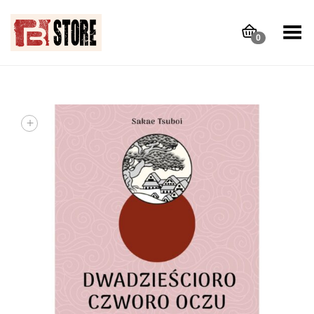
Toggle Menu
0
+