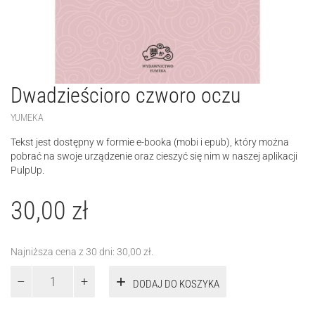
Dwadzieścioro czworo oczu
YUMEKA
Tekst jest dostępny w formie e-booka (mobi i epub), który można
pobrać na swoje urządzenie oraz cieszyć się nim w naszej aplikacji
PulpUp.
30,00
zł
Najniższa cena z 30 dni:
30,00
zł
.
ilość
DODAJ DO KOSZYKA
Dwadzieścioro
czworo
oczu