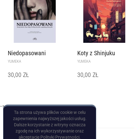
Niedopasowani
Koty z Shinjuku
YUMEKA
YUMEKA
30,00
ZŁ
30,00
ZŁ
-->
Ta strona używa plików cookie w celu
zapewnienia najwyższej jakości usług.
Dalsze korzystanie z witryny oznacza
zgodę na ich wykorzystywanie oraz
akceptację Polityki Prywatności.