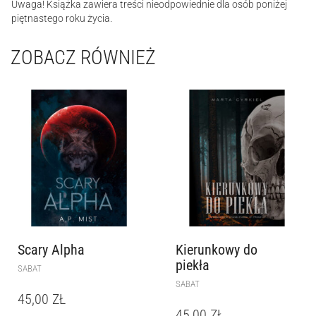
Uwaga! Książka zawiera treści nieodpowiednie dla osób poniżej
piętnastego roku życia.
ZOBACZ RÓWNIEŻ
Scary Alpha
Kierunkowy do
piekła
SABAT
SABAT
45,00
ZŁ
45,00
ZŁ