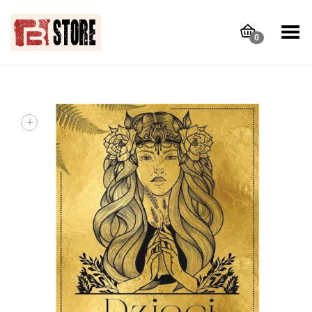
Toggle Menu
0
+