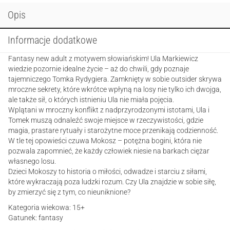
Opis
Informacje dodatkowe
Fantasy new adult z motywem słowiańskim! Ula Markiewicz
wiedzie pozornie idealne życie – aż do chwili, gdy poznaje
tajemniczego Tomka Rydygiera. Zamknięty w sobie outsider skrywa
mroczne sekrety, które wkrótce wpłyną na losy nie tylko ich dwojga,
ale także sił, o których istnieniu Ula nie miała pojęcia.
Wplątani w mroczny konflikt z nadprzyrodzonymi istotami, Ula i
Tomek muszą odnaleźć swoje miejsce w rzeczywistości, gdzie
magia, prastare rytuały i starożytne moce przenikają codzienność.
W tle tej opowieści czuwa Mokosz – potężna bogini, która nie
pozwala zapomnieć, że każdy człowiek niesie na barkach ciężar
własnego losu.
Dzieci Mokoszy to historia o miłości, odwadze i starciu z siłami,
które wykraczają poza ludzki rozum. Czy Ula znajdzie w sobie siłę,
by zmierzyć się z tym, co nieuniknione?
Kategoria wiekowa: 15+
Gatunek: fantasy