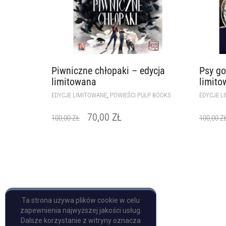
Piwniczne chłopaki – edycja
Psy go
limitowana
limito
,
EDYCJE LIMITOWANE
POWIEŚCI PULP BOOKS
EDYCJE L
70,00
ZŁ
100,00
ZŁ
100,00
Z
Ta strona używa plików cookie w celu
zapewnienia najwyższej jakości usług.
Dalsze korzystanie z witryny oznacza