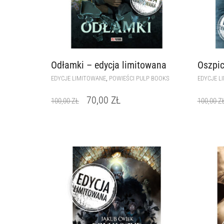
Odłamki – edycja limitowana
Oszpic
,
EDYCJE LIMITOWANE
POWIEŚCI PULP BOOKS
EDYCJE L
70,00
ZŁ
100,00
ZŁ
100,00
Z