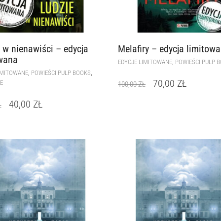
 w nienawiści – edycja
Melafiry – edycja limitow
wana
,
EDYCJE LIMITOWANE
POWIEŚCI PULP 
,
,
IMITOWANE
POWIEŚCI PULP BOOKS
70,00
ZŁ
E
100,00
ZŁ
40,00
ZŁ
Ł