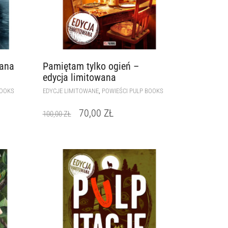
wana
Pamiętam tylko ogień –
edycja limitowana
,
BOOKS
EDYCJE LIMITOWANE
POWIEŚCI PULP BOOKS
70,00
ZŁ
100,00
ZŁ