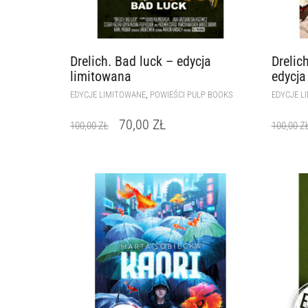
Drelich. Bad luck – edycja
Drelic
limitowana
edycja
,
EDYCJE LIMITOWANE
POWIEŚCI PULP BOOKS
EDYCJE L
70,00
ZŁ
100,00
ZŁ
100,00
Z