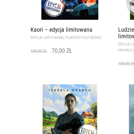
Kaori – edycja limitowana
Ludzie
limito
,
EDYCJE LIMITOWANE
POWIEŚCI PULP BOOKS
EDYCJE L
70,00
ZŁ
PROMOCJ
100,00
ZŁ
100,00
Z