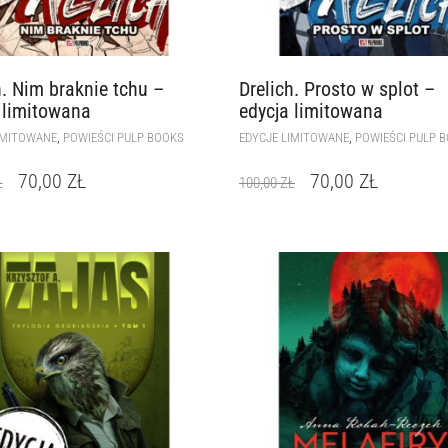
h. Nim braknie tchu –
Drelich. Prosto w splot –
 limitowana
edycja limitowana
,
,
IMITOWANE
POWIEŚCI PULP BOOKS
EDYCJE LIMITOWANE
POWIEŚCI PULP 
70,00
ZŁ
70,00
ZŁ
Ł
100,00
ZŁ