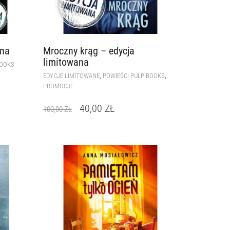
ana
Mroczny krąg – edycja
limitowana
BOOKS
,
,
EDYCJE LIMITOWANE
POWIEŚCI PULP BOOKS
PROMOCJE
40,00
ZŁ
100,00
ZŁ