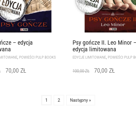
ńcze – edycja
Psy gończe II. Leo Minor 
wana
edycja limitowana
,
,
IMITOWANE
POWIEŚCI PULP BOOKS
EDYCJE LIMITOWANE
POWIEŚCI PULP 
70,00
ZŁ
70,00
ZŁ
Ł
100,00
ZŁ
1
2
Następny »