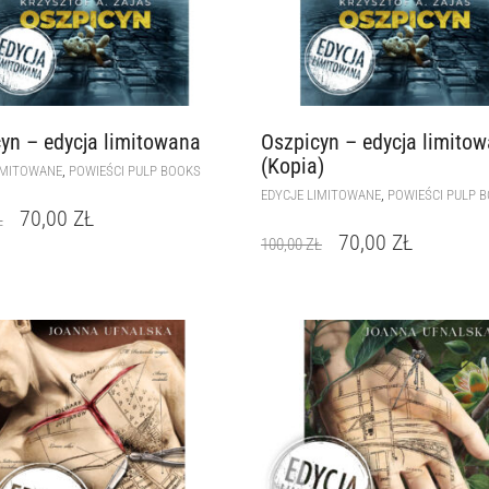
yn – edycja limitowana
Oszpicyn – edycja limito
(Kopia)
,
IMITOWANE
POWIEŚCI PULP BOOKS
,
EDYCJE LIMITOWANE
POWIEŚCI PULP 
70,00
ZŁ
Ł
70,00
ZŁ
100,00
ZŁ