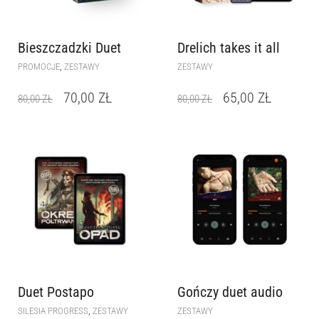
Bieszczadzki Duet
Drelich takes it all
,
PROMOCJE
ZESTAWY
ZESTAWY
70,00
ZŁ
65,00
ZŁ
80,00
ZŁ
80,00
ZŁ
Duet Postapo
Gończy duet audio
,
SILESIA PROGRESS
ZESTAWY
ZESTAWY