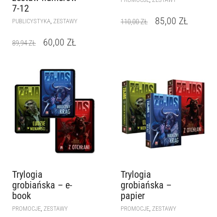
7-12
85,00
ZŁ
,
PUBLICYSTYKA
ZESTAWY
110,00
ZŁ
60,00
ZŁ
89,94
ZŁ
Trylogia
Trylogia
grobiańska – e-
grobiańska –
book
papier
,
,
PROMOCJE
ZESTAWY
PROMOCJE
ZESTAWY