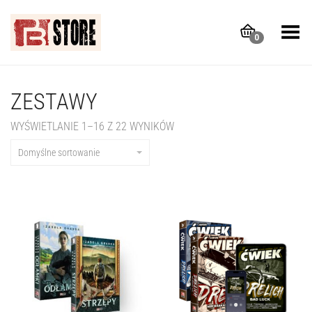
Toggle Menu
0
ZESTAWY
WYŚWIETLANIE 1–16 Z 22 WYNIKÓW
Domyślne sortowanie