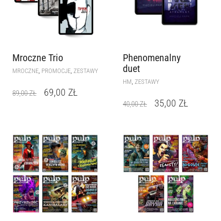
Mroczne Trio
Phenomenalny
duet
,
,
MROCZNE
PROMOCJE
ZESTAWY
,
HM
ZESTAWY
69,00
ZŁ
89,00
ZŁ
35,00
ZŁ
40,00
ZŁ