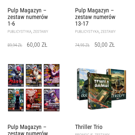
Pulp Magazyn –
Pulp Magazyn –
zestaw numerów
zestaw numerów
1-6
13-17
,
,
PUBLICYSTYKA
ZESTAWY
PUBLICYSTYKA
ZESTAWY
60,00
ZŁ
50,00
ZŁ
89,94
ZŁ
74,95
ZŁ
Pulp Magazyn –
Thriller Trio
zestaw numerów
,
PROMOCJE
ZESTAWY