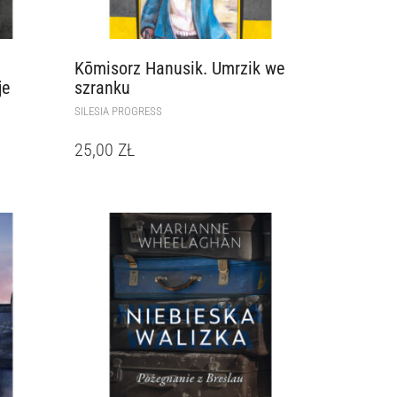
Kōmisorz Hanusik. Umrzik we
je
szranku
SILESIA PROGRESS
25,00
ZŁ