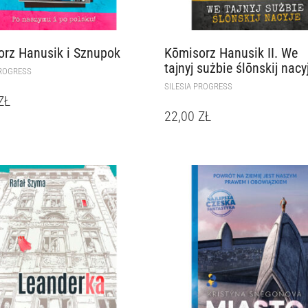
rz Hanusik i Sznupok
Kōmisorz Hanusik II. We
tajnyj sużbie ślōnskij nacy
PROGRESS
SILESIA PROGRESS
ZŁ
22,00
ZŁ