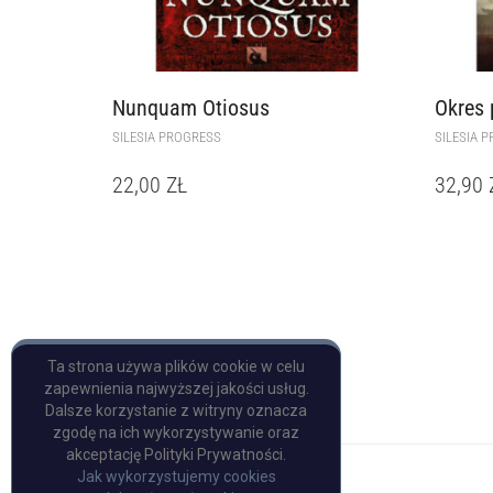
Nunquam Otiosus
Okres 
SILESIA PROGRESS
SILESIA 
22,00
ZŁ
32,90
Ta strona używa plików cookie w celu
zapewnienia najwyższej jakości usług.
Dalsze korzystanie z witryny oznacza
zgodę na ich wykorzystywanie oraz
akceptację Polityki Prywatności.
Jak wykorzystujemy cookies