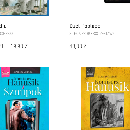
dia
Duet Postapo
,
PROGRESS
SILESIA PROGRESS
ZESTAWY
ZŁ
–
19,90
ZŁ
48,00
ZŁ