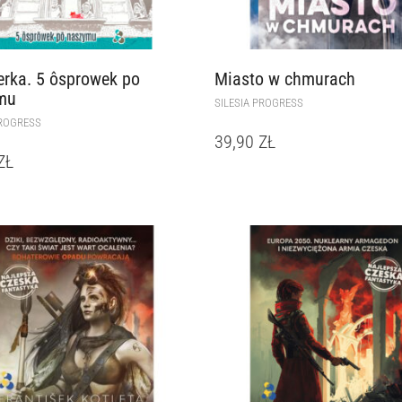
rka. 5 ôsprowek po
Miasto w chmurach
mu
SILESIA PROGRESS
PROGRESS
39,90
ZŁ
ZŁ