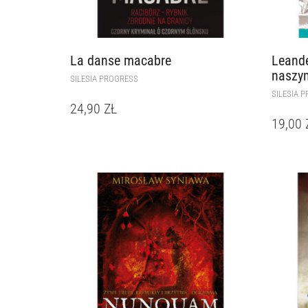
La danse macabre
Leande
naszy
SILESIA PROGRESS
SILESIA 
24,90
ZŁ
19,00