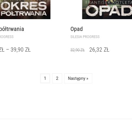
półtrwania
Opad
PROGRESS
SILESIA PROGRESS
ZŁ
–
39,90
ZŁ
26,32
ZŁ
32,90
ZŁ
1
2
Następny »