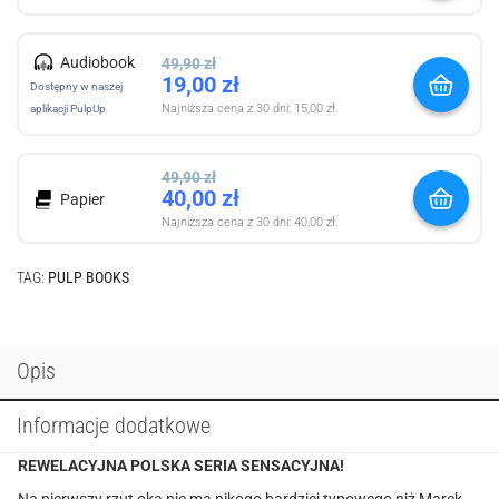
Audiobook
49,90
zł
19,00
zł
Dostępny w naszej
Najniższa cena z 30 dni:
15,00
zł
.
aplikacji PulpUp
49,90
zł
40,00
zł
Papier
Najniższa cena z 30 dni:
40,00
zł
.
TAG:
PULP BOOKS
Opis
Informacje dodatkowe
REWELACYJNA POLSKA SERIA SENSACYJNA!