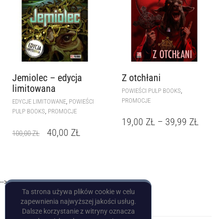
Jemiolec – edycja
Z otchłani
limitowana
,
POWIEŚCI PULP BOOKS
PROMOCJE
,
EDYCJE LIMITOWANE
POWIEŚCI
,
PULP BOOKS
PROMOCJE
19,00
ZŁ
–
39,99
ZŁ
40,00
ZŁ
100,00
ZŁ
-->
Ta strona używa plików cookie w celu
zapewnienia najwyższej jakości usług.
Dalsze korzystanie z witryny oznacza