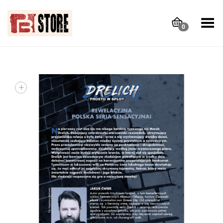
Toggle Menu
0
+