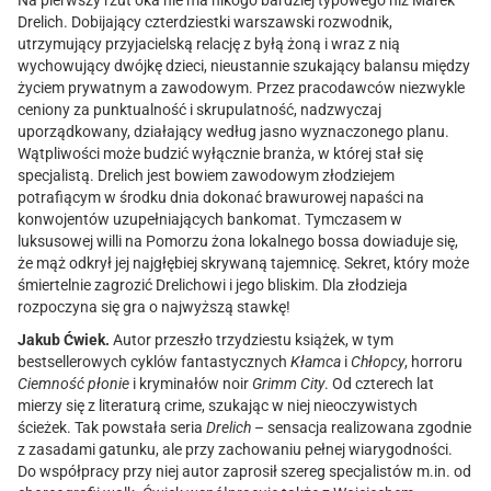
Na pierwszy rzut oka nie ma nikogo bardziej typowego niż Marek
Drelich. Dobijający czterdziestki warszawski rozwodnik,
utrzymujący przyjacielską relację z byłą żoną i wraz z nią
wychowujący dwójkę dzieci, nieustannie szukający balansu między
życiem prywatnym a zawodowym. Przez pracodawców niezwykle
ceniony za punktualność i skrupulatność, nadzwyczaj
uporządkowany, działający według jasno wyznaczonego planu.
Wątpliwości może budzić wyłącznie branża, w której stał się
specjalistą. Drelich jest bowiem zawodowym złodziejem
potrafiącym w środku dnia dokonać brawurowej napaści na
konwojentów uzupełniających bankomat. Tymczasem w
luksusowej willi na Pomorzu żona lokalnego bossa dowiaduje się,
że mąż odkrył jej najgłębiej skrywaną tajemnicę. Sekret, który może
śmiertelnie zagrozić Drelichowi i jego bliskim. Dla złodzieja
rozpoczyna się gra o najwyższą stawkę!
Jakub Ćwiek.
Autor przeszło trzydziestu książek, w tym
bestsellerowych cyklów fantastycznych
Kłamca
i
Chłopcy
, horroru
Ciemność płonie
i kryminałów noir
Grimm City
. Od czterech lat
mierzy się z literaturą crime, szukając w niej nieoczywistych
ścieżek. Tak powstała seria
Drelich
– sensacja realizowana zgodnie
z zasadami gatunku, ale przy zachowaniu pełnej wiarygodności.
Do współpracy przy niej autor zaprosił szereg specjalistów m.in. od