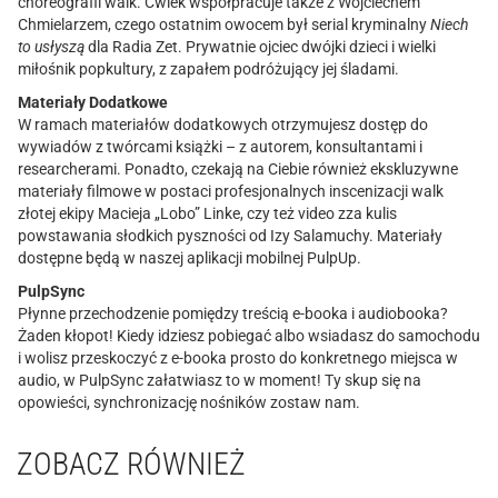
choreografii walk. Ćwiek współpracuje także z Wojciechem
Chmielarzem, czego ostatnim owocem był serial kryminalny
Niech
to usłyszą
dla Radia Zet. Prywatnie ojciec dwójki dzieci i wielki
miłośnik popkultury, z zapałem podróżujący jej śladami.
Materiały Dodatkowe
W ramach materiałów dodatkowych otrzymujesz dostęp do
wywiadów z twórcami książki – z autorem, konsultantami i
researcherami. Ponadto, czekają na Ciebie również ekskluzywne
materiały filmowe w postaci profesjonalnych inscenizacji walk
złotej ekipy Macieja „Lobo” Linke, czy też video zza kulis
powstawania słodkich pyszności od Izy Salamuchy. Materiały
dostępne będą w naszej aplikacji mobilnej PulpUp.
PulpSync
Płynne przechodzenie pomiędzy treścią e-booka i audiobooka?
Żaden kłopot! Kiedy idziesz pobiegać albo wsiadasz do samochodu
i wolisz przeskoczyć z e-booka prosto do konkretnego miejsca w
audio, w PulpSync załatwiasz to w moment! Ty skup się na
opowieści, synchronizację nośników zostaw nam.
ZOBACZ RÓWNIEŻ