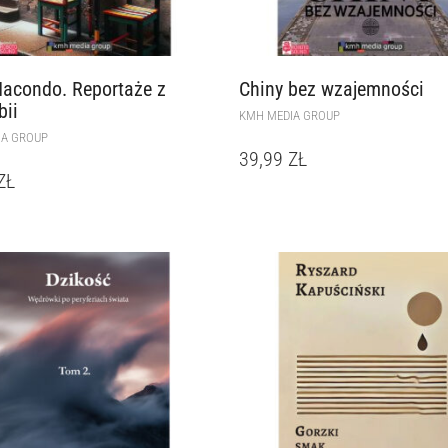
acondo. Reportaże z
Chiny bez wzajemności
ii
KMH MEDIA GROUP
IA GROUP
39,99
ZŁ
ZŁ