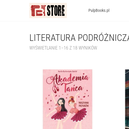
PulpBooks.pl
LITERATURA PODRÓŻNICZ
WYŚWIETLANIE 1–16 Z 18 WYNIKÓW