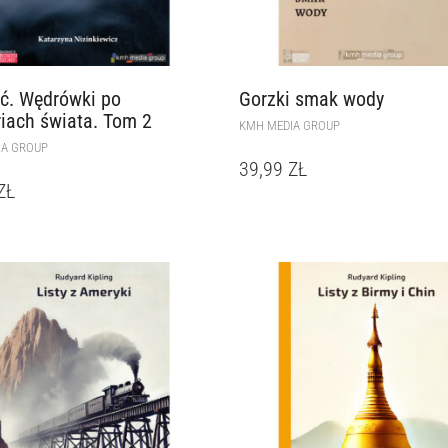
ć. Wędrówki po
Gorzki smak wody
riach świata. Tom 2
KMH MEDIA GROUP
IA GROUP
39,99
ZŁ
ZŁ