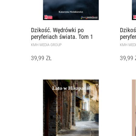
Dzikość. Wędrówki po
Dzikoś
peryferiach świata. Tom 1
peryfe
KMH MEDIA GROUP
KMH MED
39,99
ZŁ
39,99