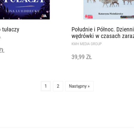
 tułaczy
Południe i Północ. Dzienn
wędrówki w czasach zara
A
KMH MEDIA GROUP
ZŁ
39,99
ZŁ
1
2
Następny »