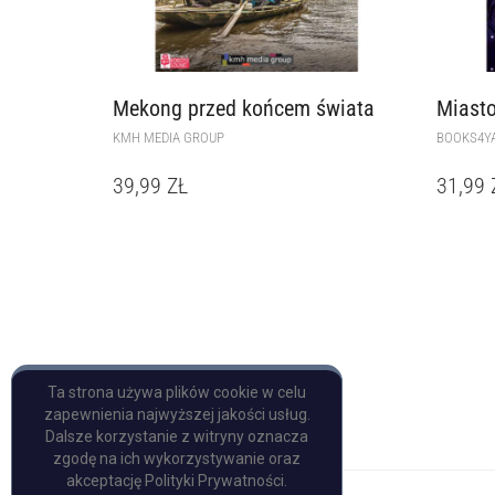
Mekong przed końcem świata
Miasto
KMH MEDIA GROUP
BOOKS4Y
39,99
ZŁ
31,99
Ta strona używa plików cookie w celu
zapewnienia najwyższej jakości usług.
Dalsze korzystanie z witryny oznacza
zgodę na ich wykorzystywanie oraz
akceptację Polityki Prywatności.