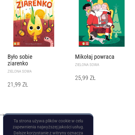
Było sobie
Mikołaj powraca
ziarenko
ZIELONA SOWA
ZIELONA SOWA
25,99
ZŁ
21,99
ZŁ
-->
Ta strona używa plików cookie w celu
zapewnienia najwyższej jakości usług.
Dalsze korzystanie z witryny oznacza