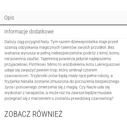
czarownice.
Pechowa
wiedźma
Opis
Informacje dodatkowe
Dalszy ciąg przygód Naty. Tym razem dziewięciolatka staje przed
szansą odzyskania magicznych talentów swoich przodkiń. Bez
wahania wyrusza w pełną niebezpieczeństw podróż z kimś, komu
nie powinna zaufać. Tajemnicę powierza jedynie najlepszemu
przyjacielowi, Piotrkowi. Mimo to wścibskiemu kotu Lukrecjuszowi
udaje się zwęszyć pewien trop, który umknął czterem
czarownicom. Trzykrotki znów będą miały ręce pełne roboty, a
fryzjerka Natalia zostanie zmuszona do porzucenia bezpiecznego
życia i ponownego zmierzenia się z magią. Czy Nacie uda się
wydostać z tarapatów, a może raz na zawsze będzie musiała
pożegnać się z marzeniem o zostaniu prawdziwą czarownicą?
ZOBACZ RÓWNIEŻ