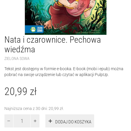
Nata i czarownice. Pechowa
wiedźma
ZIELONA SOWA
Tekst jest dostępny w formie e-booka. E-book (mobi i epub) można
pobrać na swoje urządzenie lub czytać w aplikacji PulpUp.
20,99
zł
Najniższa cena z 30 dni:
20,99
zł
.
ilość
DODAJ DO KOSZYKA
Nata
i