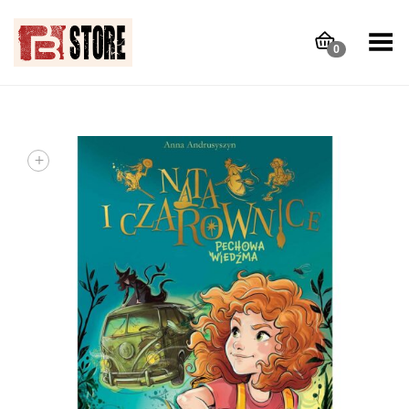
Toggle Menu
0
+