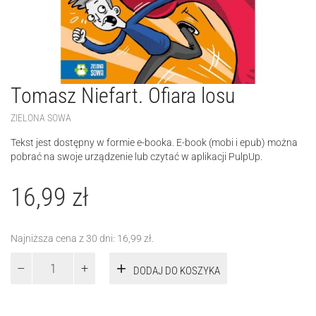
Tomasz Niefart. Ofiara losu
ZIELONA SOWA
Tekst jest dostępny w formie e-booka. E-book (mobi i epub) można
pobrać na swoje urządzenie lub czytać w aplikacji PulpUp.
16,99
zł
Najniższa cena z 30 dni:
16,99
zł
.
ilość
DODAJ DO KOSZYKA
Tomasz
Niefart.
Ofiara
losu