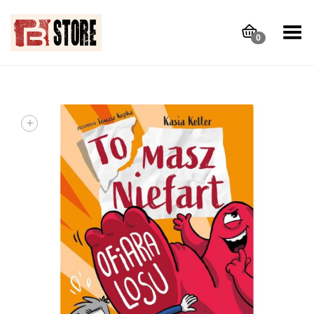
Toggle Menu
0
+