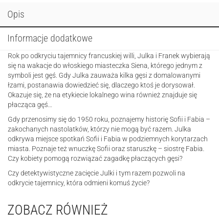
Opis
Informacje dodatkowe
Rok po odkryciu tajemnicy francuskiej willi, Julka i Franek wybierają
się na wakacje do włoskiego miasteczka Siena, którego jednym z
symboli jest gęś. Gdy Julka zauważa kilka gęsi z domalowanymi
łzami, postanawia dowiedzieć się, dlaczego ktoś je dorysował.
Okazuje się, że na etykiecie lokalnego wina również znajduje się
płacząca gęś…
Gdy przenosimy się do 1950 roku, poznajemy historię Sofii i Fabia –
zakochanych nastolatków, którzy nie mogą być razem. Julka
odkrywa miejsce spotkań Sofii i Fabia w podziemnych korytarzach
miasta. Poznaje też wnuczkę Sofii oraz staruszkę – siostrę Fabia.
Czy kobiety pomogą rozwiązać zagadkę płaczących gęsi?
Czy detektywistyczne zacięcie Julki i tym razem pozwoli na
odkrycie tajemnicy, która odmieni komuś życie?
ZOBACZ RÓWNIEŻ