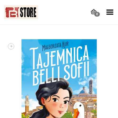
Toggle Menu
0
+