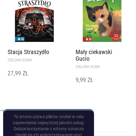
Stacja Straszydło
Mały ciekawski
Gucio
ZIELONA SOWA
ZIELONA SOWA
27,99
ZŁ
9,99
ZŁ
-->
Ta strona używa plików cookie w celu
zapewnienia najwyższej jakości usług.
Dalsze korzystanie z witryny oznacza
zgodę na ich wykorzystywanie oraz