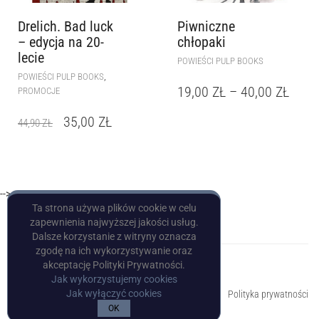
Drelich. Bad luck
Piwniczne
– edycja na 20-
chłopaki
lecie
POWIEŚCI PULP BOOKS
,
POWIEŚCI PULP BOOKS
19,00
ZŁ
–
40,00
ZŁ
PROMOCJE
35,00
ZŁ
44,90
ZŁ
-->
Ta strona używa plików cookie w celu
zapewnienia najwyższej jakości usług.
Dalsze korzystanie z witryny oznacza
zgodę na ich wykorzystywanie oraz
akceptację Polityki Prywatności.
Jak wykorzystujemy cookies
Copyright © Pulp Books
Jak wyłączyć cookies
Polityka prywatności
OK