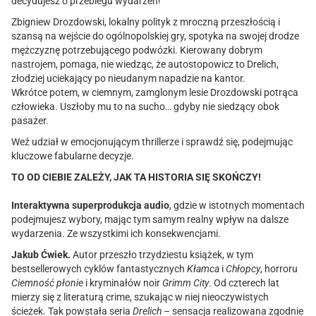
decydujesz o przebiegu wydarzeń!
Zbigniew Drozdowski, lokalny polityk z mroczną przeszłością i
szansą na wejście do ogólnopolskiej gry, spotyka na swojej drodze
mężczyznę potrzebującego podwózki. Kierowany dobrym
nastrojem, pomaga, nie wiedząc, że autostopowicz to Drelich,
złodziej uciekający po nieudanym napadzie na kantor.
Wkrótce potem, w ciemnym, zamglonym lesie Drozdowski potrąca
człowieka. Uszłoby mu to na sucho… gdyby nie siedzący obok
pasażer.
Weź udział w emocjonującym thrillerze i sprawdź się, podejmując
kluczowe fabularne decyzje.
TO OD CIEBIE ZALEŻY, JAK TA HISTORIA SIĘ SKOŃCZY!
Interaktywna superprodukcja audio
, gdzie w istotnych momentach
podejmujesz wybory, mając tym samym realny wpływ na dalsze
wydarzenia. Ze wszystkimi ich konsekwencjami.
Jakub Ćwiek.
Autor przeszło trzydziestu książek, w tym
bestsellerowych cyklów fantastycznych
Kłamca
i
Chłopcy
, horroru
Ciemność płonie
i kryminałów noir
Grimm City
. Od czterech lat
mierzy się z literaturą crime, szukając w niej nieoczywistych
ścieżek. Tak powstała seria
Drelich
– sensacja realizowana zgodnie