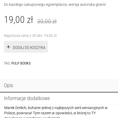
Do każdego zakupionego egzemplarza, wersja autorska gratis!
19,00
zł
30,00
zł
Najniższa cena z 30 dni:
19,00
zł
.
DODAJ DO KOSZYKA
TAG:
PULP BOOKS
Opis
Informacje dodatkowe
Marek Drelich, bohater jednej z najlepszych serii sensacyjnych w
Polsce, powraca! Tym razem w opowieści, w której to TY