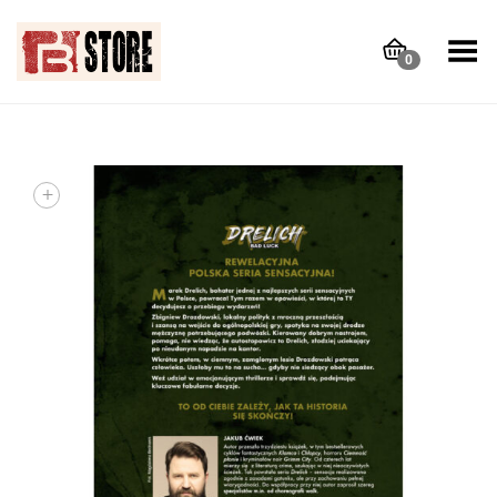
Toggle Menu
0
+