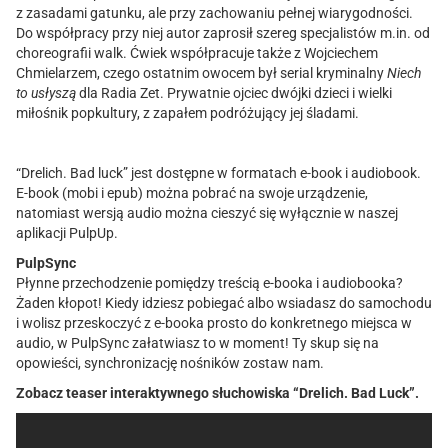
z zasadami gatunku, ale przy zachowaniu pełnej wiarygodności.
Do współpracy przy niej autor zaprosił szereg specjalistów m.in. od
choreografii walk. Ćwiek współpracuje także z Wojciechem
Chmielarzem, czego ostatnim owocem był serial kryminalny
Niech
to usłyszą
dla Radia Zet. Prywatnie ojciec dwójki dzieci i wielki
miłośnik popkultury, z zapałem podróżujący jej śladami.
“Drelich. Bad luck” jest dostępne w formatach e-book i audiobook.
E-book (mobi i epub) można pobrać na swoje urządzenie,
natomiast wersją audio można cieszyć się wyłącznie w naszej
aplikacji PulpUp.
PulpSync
Płynne przechodzenie pomiędzy treścią e-booka i audiobooka?
Żaden kłopot! Kiedy idziesz pobiegać albo wsiadasz do samochodu
i wolisz przeskoczyć z e-booka prosto do konkretnego miejsca w
audio, w PulpSync załatwiasz to w moment! Ty skup się na
opowieści, synchronizację nośników zostaw nam.
Zobacz teaser interaktywnego słuchowiska “Drelich. Bad Luck”.