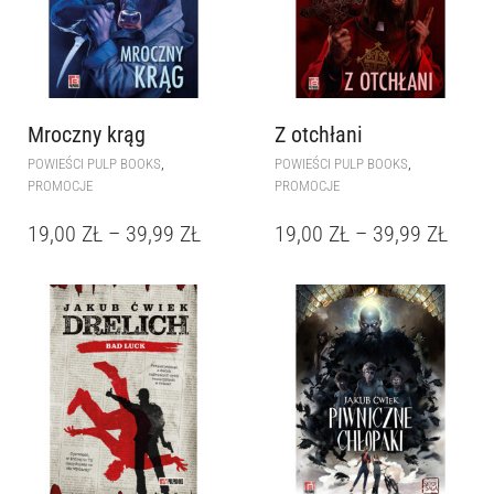
Mroczny krąg
Z otchłani
,
,
POWIEŚCI PULP BOOKS
POWIEŚCI PULP BOOKS
PROMOCJE
PROMOCJE
19,00
ZŁ
–
39,99
ZŁ
19,00
ZŁ
–
39,99
ZŁ