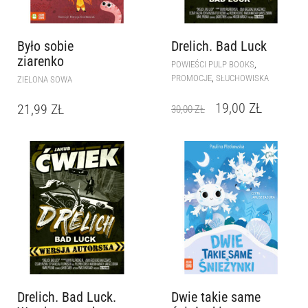
Było sobie
Drelich. Bad Luck
ziarenko
,
POWIEŚCI PULP BOOKS
,
PROMOCJE
SŁUCHOWISKA
ZIELONA SOWA
19,00
ZŁ
21,99
ZŁ
30,00
ZŁ
Drelich. Bad Luck.
Dwie takie same