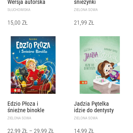
Wersja autorska
śnieżynki
SŁUCHOWISKA
ZIELONA SOWA
15,00
ZŁ
21,99
ZŁ
Edzio Płoza i
Jadzia Pętelka
śnieżne binokle
idzie do dentysty
ZIELONA SOWA
ZIELONA SOWA
22,99
ZŁ
–
29,99
ZŁ
14,99
ZŁ