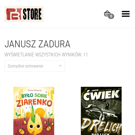
Toggle Menu
0
JANUSZ ZADURA
WYŚWIETLANIE WSZYSTKICH WYNIKÓW: 11
Domyślne sortowanie