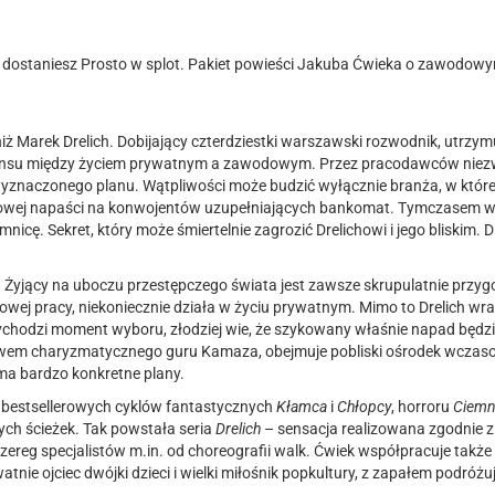
 dostaniesz Prosto w splot. Pakiet powieści Jakuba Ćwieka o zawodowym 
ż Marek Drelich. Dobijający czterdziestki warszawski rozwodnik, utrzymują
lansu między życiem prywatnym a zawodowym. Przez pracodawców niezwy
znaczonego planu. Wątpliwości może budzić wyłącznie branża, w której 
owej napaści na konwojentów uzupełniających bankomat. Tymczasem w 
emnicę. Sekret, który może śmiertelnie zagrozić Drelichowi i jego bliskim.
hu. Żyjący na uboczu przestępczego świata jest zawsze skrupulatnie pr
powej pracy, niekoniecznie
działa w życiu prywatnym. Mimo to Drelich wra
zychodzi moment wyboru, złodziej wie, że szykowany właśnie napad będz
wem charyzmatycznego guru Kamaza, obejmuje pobliski
ośrodek wczasow
 ma bardzo
konkretne plany.
m bestsellerowych cyklów fantastycznych
Kłamca
i
Chłopcy
, horroru
Ciemn
stych ścieżek. Tak powstała seria
Drelich
– sensacja realizowana zgodnie z
 szereg specjalistów m.in. od choreografii walk. Ćwiek współpracuje ta
atnie ojciec dwójki dzieci i wielki miłośnik popkultury, z zapałem podróżuj