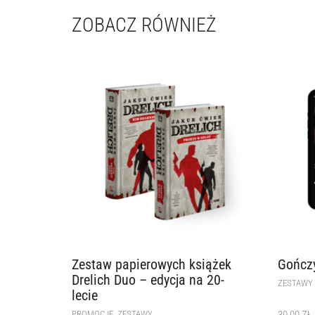
ZOBACZ RÓWNIEŻ
Zestaw papierowych książek
Gończy
Drelich Duo – edycja na 20-
ZESTAWY
lecie
,
PROMOCJE
ZESTAWY