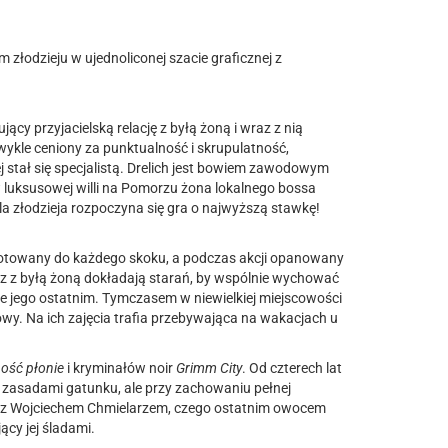
złodzieju w ujednoliconej szacie graficznej z
cy przyjacielską relację z byłą żoną i wraz z nią
kle ceniony za punktualność i skrupulatność,
stał się specjalistą. Drelich jest bowiem zawodowym
luksusowej willi na Pomorzu żona lokalnego bossa
 Dla złodzieja rozpoczyna się gra o najwyższą stawkę!
zygotowany do każdego skoku, a podczas akcji opanowany
z z byłą żoną
dokładają starań, by wspólnie wychować
ie jego ostatnim. Tymczasem w niewielkiej miejscowości
y. Na ich zajęcia trafia przebywająca na wakacjach u
ość płonie
i kryminałów noir
Grimm City
. Od czterech lat
 zasadami gatunku, ale przy zachowaniu pełnej
kże z Wojciechem Chmielarzem, czego ostatnim owocem
ący jej śladami.