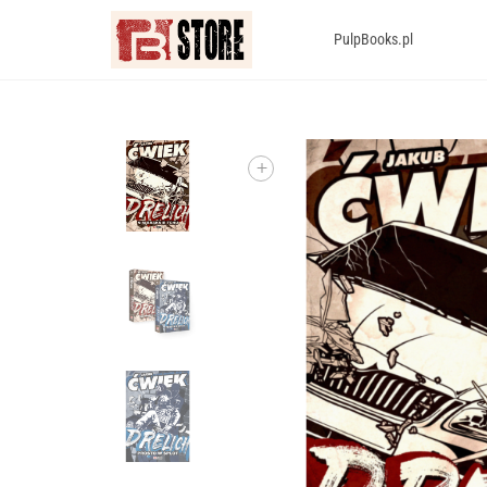
PulpBooks.pl
+