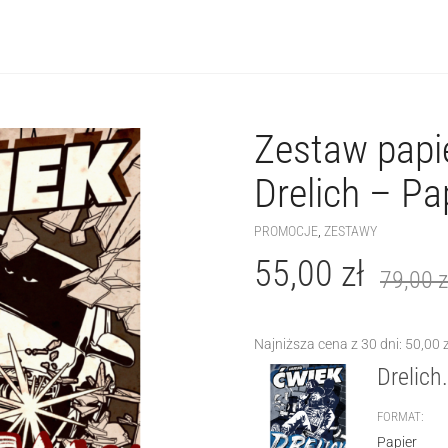
Zestaw papi
+
Drelich – Pa
PROMOCJE
,
ZESTAWY
55,00
zł
79,00
z
Najniższa cena z 30 dni:
50,00
Drelich
FORMAT
Papier