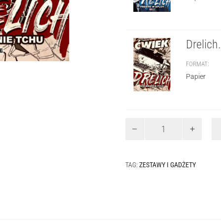
Drelich
FORMAT
Papier
ilość
Zestaw
papierowych
książek
Drelich
TAG:
ZESTAWY I GADŻETY
-
Paper
Pulp