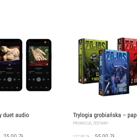
 duet audio
Trylogia grobiańska – pap
,
PROMOCJE
ZESTAWY
25,00
ZŁ
55,00
ZŁ