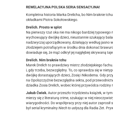
REWELACYJNA POLSKA SERIA SENSACYJNA!
Kompletna historia Marka Drelicha, bo Nim braknie tchu
okładkami Piotra Sokołowskiego.
Drelich. Prosto w splot
Na pierwszy rzut oka nie ma nikogo bardziej typowego ni
wychowujący dwójkę dzieci, nieustannie szukający ba
nadzwyczaj uporządkowany, działający według jasno wy
złodziejem potrafiącym w środku dnia dokonać brawur
dowiaduje się, że mąż odkrył jej najgłębiej skrywaną taj
Drelich. Nim braknie tchu
Marek
Drelich to prawdziwy mistrz złodziejskiego fac
i, gdy trzeba, bezwzględny. To, co sprawdza się w niety
dwójkę dorastających dzieci, Zosię i Nikodema. Gdy pr
na Opolszczyźnie bezwzględna sekta,
pod przewodnict
dziadka Zosia Drelich, wobec której przywódca rodziny
Jakub Ćwiek.
Autor przeszło trzydziestu książek, w ty
mierzy się z literaturą crime, szukając w niej nieoczywi
wiarygodności. Do współpracy przy niej autor zaprosił
był serial kryminalny
Niech to usłyszą
dla Radia Zet. Pryw