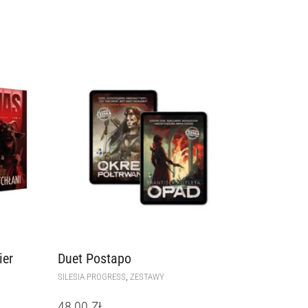
ier
Duet Postapo
,
SILESIA PROGRESS
ZESTAWY
48,00
ZŁ