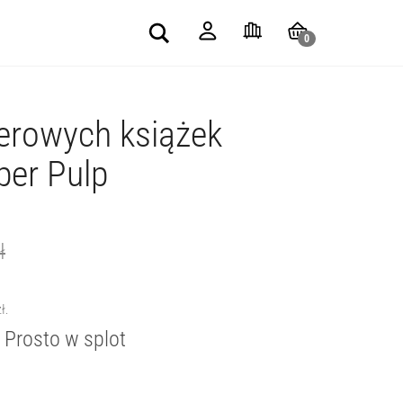
Search
0
erowych książek
+
per Pulp
ł
zł
.
. Prosto w splot