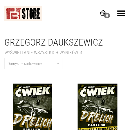
Toggle Menu
0
GRZEGORZ DAUKSZEWICZ
WYŚWIETLANIE WSZYSTKICH WYNIKÓW: 4
Domyślne sortowanie