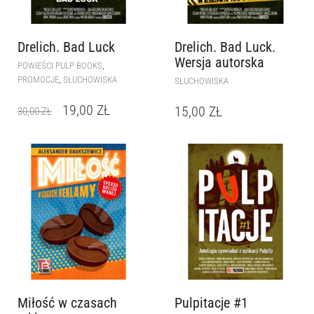
Drelich. Bad Luck
Drelich. Bad Luck.
Wersja autorska
,
POWIEŚCI PULP BOOKS
,
PROMOCJE
SŁUCHOWISKA
SŁUCHOWISKA
19,00
ZŁ
15,00
ZŁ
30,00
ZŁ
Miłość w czasach
Pulpitacje #1