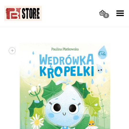
Toggle Menu
0
+