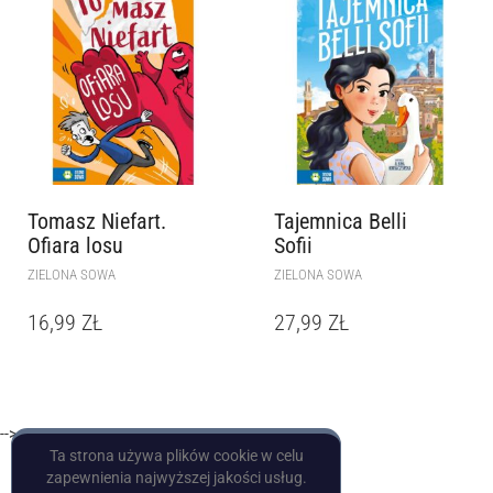
Tomasz Niefart.
Tajemnica Belli
Ofiara losu
Sofii
ZIELONA SOWA
ZIELONA SOWA
16,99
ZŁ
27,99
ZŁ
-->
Ta strona używa plików cookie w celu
zapewnienia najwyższej jakości usług.