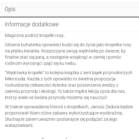
Opis
Informacje dodatkowe
Magiczna podróż kropelki rosy…
Główna bohaterka opowieści budzi się do życia jako kropelka rosy
na płatku kwiatka. Rozpoczyna swoją wędrówkę po świecie, by
finalnie stać się parą, a następnie wsiąknąć w ziemię i pomóc
roślinom wyrosnąć i piąć się ku niebu.
“Wędrówka kropelki” to kolejna książka z serii bajek przyrodniczych
Mikrocuda. Każda z tych opowieści to świetna propozycja
rozbudzania ciekawości dziecka oraz poszerzania wiedzy z
zakresu przyrody i ekologii. To także mądra lekcja życia dla nas,
którzy wiele od świata przyrody możemy się nauczyć!
W trakcie opowiadania historii o kropelkach, Janusz Zadura będzie
proponował Wam różne zabawy wykorzystujące wyobraźnię…
Słuchajcie zatem uważnie i postarajcie się podążać za jego
wskazówkami.