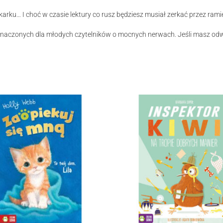
karku… I choć w czasie lektury co rusz będziesz musiał zerkać przez ramię,
eznaczonych dla młodych czytelników o mocnych nerwach. Jeśli masz odwag