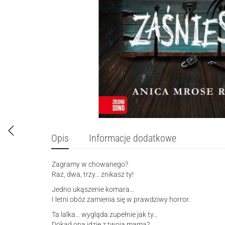
Opis
Informacje dodatkowe
Zagramy w chowanego?
Raz, dwa, trzy… znikasz ty!
Jedno ukąszenie komara…
I letni obóz zamienia się w prawdziwy horror.
Ta lalka… wygląda zupełnie jak ty…
Dokąd ona idzie z twoją mamą?