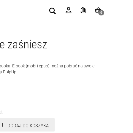
Search
0
ie zaśniesz
-booka. E-book (mobi i epub) można pobrać na swoje
ji PulpUp.
zł
.
DODAJ DO KOSZYKA