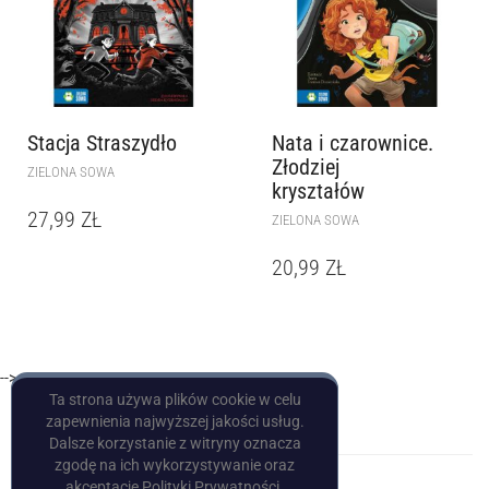
Stacja Straszydło
Nata i czarownice.
Złodziej
ZIELONA SOWA
kryształów
27,99
ZŁ
ZIELONA SOWA
20,99
ZŁ
-->
Ta strona używa plików cookie w celu
zapewnienia najwyższej jakości usług.
Dalsze korzystanie z witryny oznacza
zgodę na ich wykorzystywanie oraz
akceptację Polityki Prywatności.