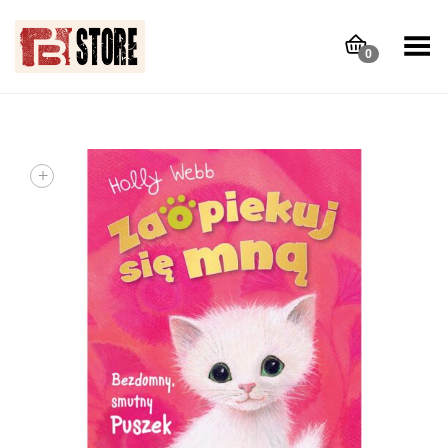
Toggle Menu
0
+