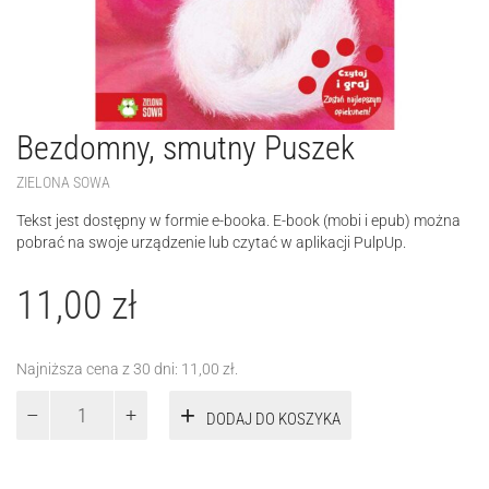
Bezdomny, smutny Puszek
ZIELONA SOWA
Tekst jest dostępny w formie e-booka. E-book (mobi i epub) można
pobrać na swoje urządzenie lub czytać w aplikacji PulpUp.
11,00
zł
Najniższa cena z 30 dni:
11,00
zł
.
ilość
DODAJ DO KOSZYKA
Bezdomny,
smutny
Puszek