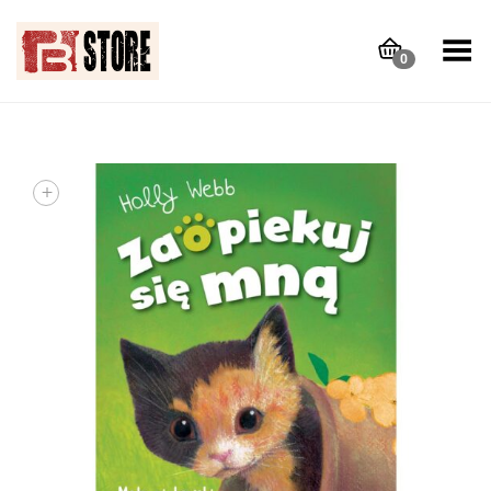
Toggle Menu
0
+