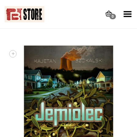
Toggle Menu
0
+