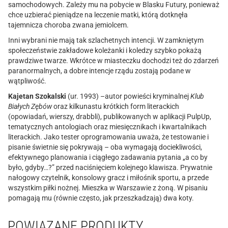
samochodowych. Zależy mu na pobycie w Blasku Futury, ponieważ
chce uzbierać pieniądze na leczenie matki, którą dotknęła
tajemnicza choroba zwana jemiolcem.
Inni wybrani nie mają tak szlachetnych intencji. W zamkniętym
społeczeństwie zakładowe koleżanki i koledzy szybko pokażą
prawdziwe twarze. Wkrótce w miasteczku dochodzi też do zdarzeń
paranormalnych, a dobre intencje rządu zostają podane w
wątpliwość.
Kajetan Szokalski
(ur. 1993) –autor powieści kryminalnej
Klub
Białych Zębów
oraz kilkunastu krótkich form literackich
(opowiadań, wierszy, drabbli), publikowanych w aplikacji PulpUp,
tematycznych antologiach oraz miesięcznikach i kwartalnikach
literackich. Jako tester oprogramowania uważa, że testowanie i
pisanie świetnie się pokrywają – oba wymagają dociekliwości,
efektywnego planowania i ciągłego zadawania pytania „a co by
było, gdyby…?” przed naciśnięciem kolejnego klawisza. Prywatnie
nałogowy czytelnik, konsolowy gracz i miłośnik sportu, a przede
wszystkim piłki nożnej. Mieszka w Warszawie z żoną. W pisaniu
pomagają mu (równie często, jak przeszkadzają) dwa koty.
POWIĄZANE PRODUKTY