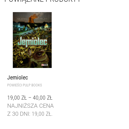
Jemiolec
POWIEŚCI PULP BOOKS
19,00
ZŁ
–
40,00
ZŁ
NAJNIŻSZA CENA
Z 30 DNI:
19,00
ZŁ
.