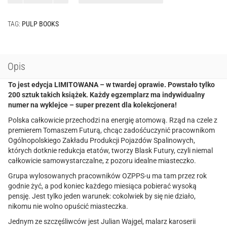
-
edycja
TAG:
PULP BOOKS
limitowana
Opis
To jest edycja LIMITOWANA – w twardej oprawie. Powstało tylko
200 sztuk takich książek. Każdy egzemplarz ma indywidualny
numer na wyklejce – super prezent dla kolekcjonera!
Polska całkowicie przechodzi na energię atomową. Rząd na czele z
premierem Tomaszem Futurą, chcąc zadośćuczynić pracownikom
Ogólnopolskiego Zakładu Produkcji Pojazdów Spalinowych,
których dotknie redukcja etatów, tworzy Blask Futury, czyli niemal
całkowicie samowystarczalne, z pozoru idealne miasteczko.
Grupa wylosowanych pracowników OZPPS-u ma tam przez rok
godnie żyć, a pod koniec każdego miesiąca pobierać wysoką
pensję. Jest tylko jeden warunek: cokolwiek by się nie działo,
nikomu nie wolno opuścić miasteczka.
Jednym ze szczęśliwców jest Julian Wajgel, malarz karoserii