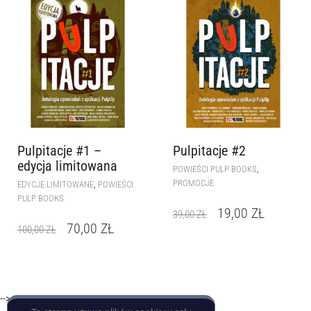
Pulpitacje #1 –
Pulpitacje #2
edycja limitowana
,
POWIEŚCI PULP BOOKS
PROMOCJE
,
EDYCJE LIMITOWANE
POWIEŚCI
PULP BOOKS
19,00
ZŁ
39,00
ZŁ
70,00
ZŁ
100,00
ZŁ
-->