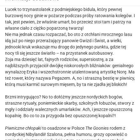
Lucek to trzynastolatek z podmiejskiego bidula, który pewnej
burzowej nocy ginie w pożarze podczas próby ratowania kolegów. I
tak, jest pewien, że właśnie umarł, bo przecież stoi tam i patrzy na
własne ciało z ciężko poparzoną twarzą!
Nie ma jednak czasu rozpaczać, bo oto z otchłani mrocznego lasu
idą już po niego przerażający panowie Gwizd i Świst, a wielki,
jednooki kruk wskazuje mu drogę do jedynego punktu, gdzie tej
nocy tli się jeszcze światło – na przystanek autobusowy.
Zoja ma dziesięć lat, fajnych rodziców, supersiostrę, a za
najbliższych przyjaciół dwójkę niskorosłych bliźniaków: genialnego
wynalazcę Eryka i wszechstronnie utalentowaną artystkę Norę. Ma
też rower, który nazywa Pegazem. A, no i straszną bestię w piwnicy,
którą musi karmić surowym mięsem, by ta nie zjadła jej bliskich!
Brzmi intrygująco? No to dołóżmy jeszcze nordyckich bogów,
straszne rytuały, poniemieckie skarby, szkolnych łobuzów, stwory z
mgły i oddziały walecznych umarlaków. Ach, i jeszcze opuszczoną
kopalnię. Bo co to za przygoda bez opuszczonej kopalni?!
Piwniczne chłopaki
to osadzone w Polsce
The Goonies
rodem z
nordyckiej Nibylandii! Szalona, pełna humoru, grozy opowieść o