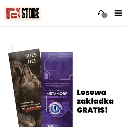
Toggle Menu
0
+