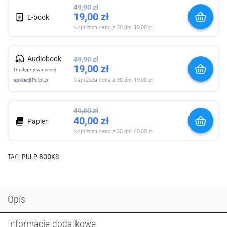
49,90
zł
19,00
zł
E-book
Najniższa cena z 30 dni:
19,00
zł
.
Audiobook
49,90
zł
19,00
zł
Dostępny w naszej
Najniższa cena z 30 dni:
19,00
zł
.
aplikacji PulpUp
49,90
zł
40,00
zł
Papier
Najniższa cena z 30 dni:
40,00
zł
.
TAG:
PULP BOOKS
Opis
Informacje dodatkowe