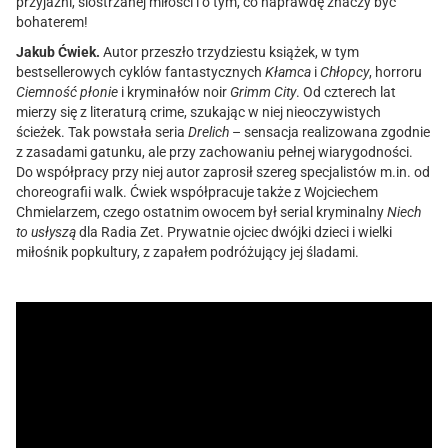
przyjaźni, siostrzanej miłości i o tym, co naprawdę znaczy być
bohaterem!
Jakub Ćwiek.
Autor przeszło trzydziestu książek, w tym
bestsellerowych cyklów fantastycznych
Kłamca
i
Chłopcy
, horroru
Ciemność płonie
i kryminałów noir
Grimm City
. Od czterech lat
mierzy się z literaturą crime, szukając w niej nieoczywistych
ścieżek. Tak powstała seria
Drelich
– sensacja realizowana zgodnie
z zasadami gatunku, ale przy zachowaniu pełnej wiarygodności.
Do współpracy przy niej autor zaprosił szereg specjalistów m.in. od
choreografii walk. Ćwiek współpracuje także z Wojciechem
Chmielarzem, czego ostatnim owocem był serial kryminalny
Niech
to usłyszą
dla Radia Zet. Prywatnie ojciec dwójki dzieci i wielki
miłośnik popkultury, z zapałem podróżujący jej śladami.