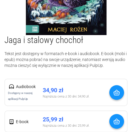
Jaga i stalowy chochoł
Tekst jest dostępny w formatach e-book i audiobook. E-book (mobi i
epub) można pobrać na swoje urządzenie, natomiast wersją audio
można cieszyć się wyłącznie w naszej aplikacji PulpUp.
Audiobook
34,90
zł
Dostępny w naszej
Najniższa cena z 30 dni:
34,90
zł
.
aplikacji PulpUp
25,99
zł
E-book
Najniższa cena z 30 dni:
25,99
zł
.