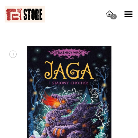
Toggle Menu
0
+