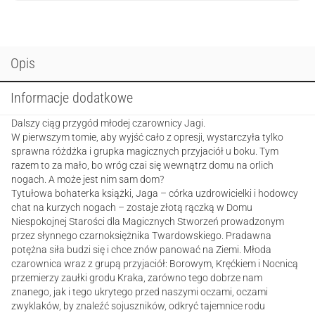
Opis
Informacje dodatkowe
Dalszy ciąg przygód młodej czarownicy Jagi.
W pierwszym tomie, aby wyjść cało z opresji, wystarczyła tylko
sprawna różdżka i grupka magicznych przyjaciół u boku. Tym
razem to za mało, bo wróg czai się wewnątrz domu na orlich
nogach. A może jest nim sam dom?
Tytułowa bohaterka książki, Jaga – córka uzdrowicielki i hodowcy
chat na kurzych nogach – zostaje złotą rączką w Domu
Niespokojnej Starości dla Magicznych Stworzeń prowadzonym
przez słynnego czarnoksiężnika Twardowskiego. Pradawna
potężna siła budzi się i chce znów panować na Ziemi. Młoda
czarownica wraz z grupą przyjaciół: Borowym, Kręćkiem i Nocnicą
przemierzy zaułki grodu Kraka, zarówno tego dobrze nam
znanego, jak i tego ukrytego przed naszymi oczami, oczami
zwyklaków, by znaleźć sojuszników, odkryć tajemnice rodu