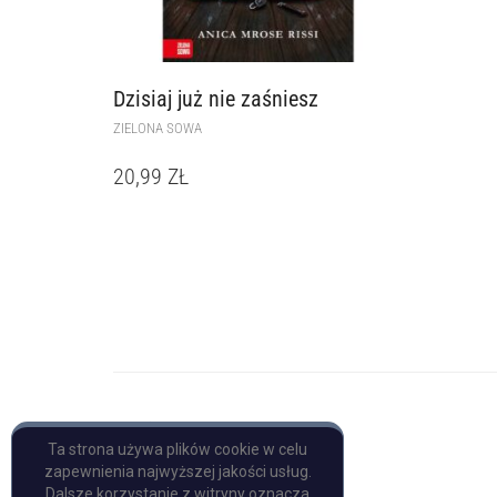
Dzisiaj już nie zaśniesz
ZIELONA SOWA
20,99
ZŁ
Copyright © Pulp Books
Ta strona używa plików cookie w celu
zapewnienia najwyższej jakości usług.
Dalsze korzystanie z witryny oznacza