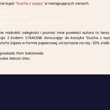
cie kupić
“Ducha z wyspy”
w następujących cenach:
book – 22 zł!
diobook – 32 zł!
omplet e-book i audiobook – 49,90 zł!
cie nadrobić zaległości i poznać inne powieści autora to tera
azja. Z kodem: STRASZNIE dorzucając do koszyka “Ducha z wys
ztofa Zajasa w formie papierowej, otrzymacie na nią -20% zniżki.
powiada: Piotr Sokołowski.
ooka: Marcin Stec.