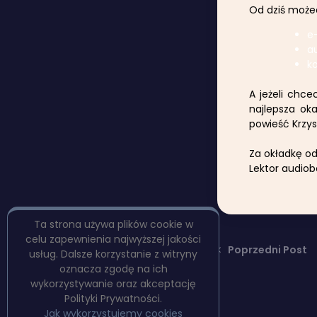
Od dziś może
e-
au
k
A jeżeli chce
najlepsza ok
powieść Krzys
Za okładkę od
Lektor audiob
Ta strona używa plików cookie w
celu zapewnienia najwyższej jakości
Poprzedni Post
usług. Dalsze korzystanie z witryny
oznacza zgodę na ich
wykorzystywanie oraz akceptację
Polityki Prywatności.
Jak wykorzystujemy cookies