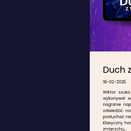
Duch z
18-02-2025
Wiktor szuk
wykonywał se
nagranie nap
odwiedzić ro
posłuchać nie
Klasyczny hor
zmierzchu…