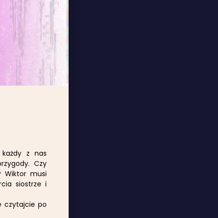
 każdy z nas
przygody. Czy
? Wiktor musi
ia siostrze i
e czytajcie po