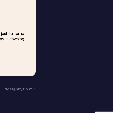
z jest ku temu
py” i dowolną
Następny Post