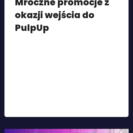
Mroczne promocje z
okazji wejścia do
PulpUp
Z wielką radością witamy w naszej aplikacji
wydawnictwo Mroczne! Ich niezwykłe, pełne
niepokoju ale i refleksji nad życiem książki ucieszą
zwłaszcza miłośników literatury pięknej.
Wydawnictwo Mroczne to starannie
wyselekcjonowane, intrygujące fabuły,
hipnotyzujący bohaterowie, zagadkowe wymiary,
atmosfera pełna niepokoju, suspens i fascynacja
motywami, które skłaniają do refleksji nad
życiem. Mroczne książki to wytrawnie
pięlęgnowany chaos. To […]