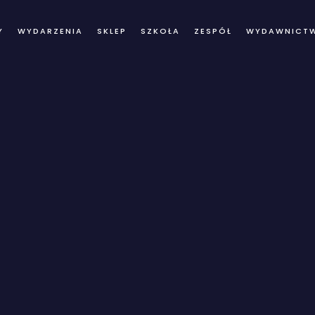
Y
WYDARZENIA
SKLEP
SZKOŁA
ZESPÓŁ
WYDAWNICT
log Details Archi