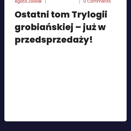
Agata Zwolak
05-09-2024
0 Comments
Ostatni tom Trylogii
grobiańskiej – już w
przedsprzedaży!
Krzysztof A. Zajas sprawnie domyka wątki, jego
bohaterowie bezpowrotnie tracą niewinność, a
komisarz Andrzej Krzycki musi zmierzyć się z
brutalnymi konsekwencjami swoich wyborów.
Zabójstwa księży stają się punktem wyjścia do
obnażenia hipokryzji w strukturach Kościoła. „Z
otchłani” wyłaniają się prawdziwe demony!
Ostatni tom trylogii możecie już teraz zamówić w
sklepie PulpBooks. Premiera powieści odbędzie się
[…]