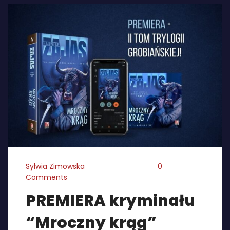
Sylwia Zimowska
05-07-2024
0
Comments
PREMIERA kryminału
“Mroczny krąg”