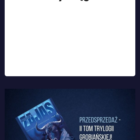
Od dziś w sprzedaży znajdziecie drugi tom trylogii
Grobiańskiej – Mroczny krąg autorstwa Krzysztofa
A. Zajasa. Powieść kontynuuje losy komisarza
Andrzeja Krzyckiego, który po przejściach z
pierwszej części trafia na oddział szpitala
psychiatrycznego z postanowieniem odejścia ze
służby. Bezradność wobec kolejnych morderstw
naśladowców mściciela zmusza go jednak do
zmiany zdania i wciąga w spiralę zła. […]