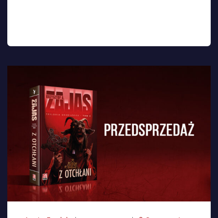
profilach w social mediach lub w Lubimyczytać.
Dajcie znać, czy ten horror przypadł Wam do
gustu ! Oszpicyn […]