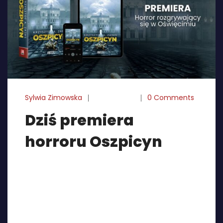
Sylwia Zimowska
12-12-2024
0 Comments
Dziś premiera
horroru Oszpicyn
Od dziś w sprzedaży znajdziecie “Oszpicyn”
autorstwa Krzysztofa Zajasa. Osoby, które kupiły
egzemplarze w przedsprzedaży już powinny je
otrzymać. E-book i audiobook także są od kilku
dni dostępne w PulpUp. Po lekturze zachęcamy
do zostawienie opinii w aplikacji, na Waszych