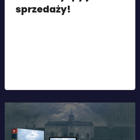
sprzedaży!
Wiktor szuka filmu na YouTube. Ta pozornie
niewinna czynność, którą każdy z nas wykonywał
setki razy, dla bohatera staje się początkiem
makabrycznej przygody. Czy nagranie naprawdę
się zmienia? Dlaczego film jest niedostępny po
22:16? Wiktor musi odwiedzić rodzinne strony, by
zmierzyć się z samym sobą, udzielić wsparcia
siostrze i posłuchać nieżyjącego już przyjaciela z
dzieciństwa.Klasyczny […]