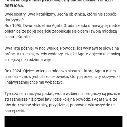
Pełen emocji thriller psychologiczny autora głośnej
TOPIELI
i
DRELICHA
.
Dwie siostry. Dwa kataklizmy. Jedna obietnica, której nie sposób
dotrzymać.
Rok 1995. Dwunastoletnia Agata Gruda składa umierającej matce
obietnicę, że po jej odejściu zaopiekuje się ojcem i swoją młodszą
siostrą Kamilą.
Dwa lata później, w noc Wielkiej Powodzi, los wystawi te słowa na
próbę. A to, co się wtedy wydarzy, zwiąże Agatę z ojcem tajemnicą
silniejszą niż rodzinna więź.
Rok 2024. Ojciec umiera, a młodsza siostra – którą Agata miała
chronić – znów jest blisko człowieka, który ją przed laty skrzywdził.
I najwyraźniej chce mu wybaczyć.
Tymczasem zaczyna padać, woda wzbiera, a prognozy są jeszcze
straszniejsze niż przed laty. Idzie kolejna powódź. I Agata wie, że
aby dotrzymać obietnicy, przyjdzie jej ponownie wkroczyć do tej
samej rzeki.