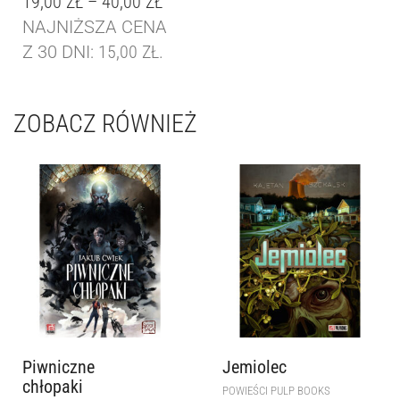
19,00
ZŁ
–
40,00
ZŁ
NAJNIŻSZA CENA
Z 30 DNI:
15,00
ZŁ
.
ZOBACZ RÓWNIEŻ
Piwniczne
Jemiolec
chłopaki
POWIEŚCI PULP BOOKS