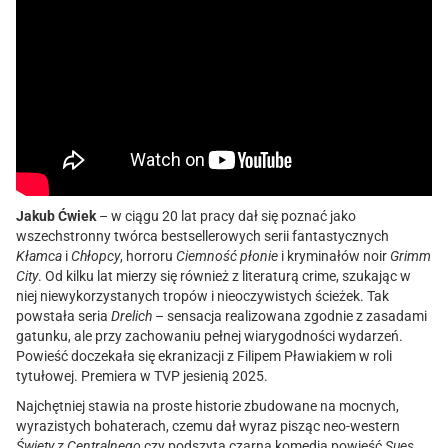
Jakub Ćwiek
– w ciągu 20 lat pracy dał się poznać jako
wszechstronny twórca bestsellerowych serii fantastycznych
Kłamca
i
Chłopcy
, horroru
Ciemność płonie
i kryminałów noir
Grimm
City
. Od kilku lat mierzy się również z literaturą crime, szukając w
niej niewykorzystanych tropów i nieoczywistych ścieżek. Tak
powstała seria
Drelich
– sensacja realizowana zgodnie z zasadami
gatunku, ale przy zachowaniu pełnej wiarygodności wydarzeń.
Powieść doczekała się ekranizacji z Filipem Pławiakiem w roli
tytułowej. Premiera w TVP jesienią 2025
.
Najchętniej stawia na proste historie zbudowane na mocnych,
wyrazistych bohaterach, czemu dał wyraz pisząc neo-western
Święty z Centralnego
czy podszytą czarną komedią powieść
Sues