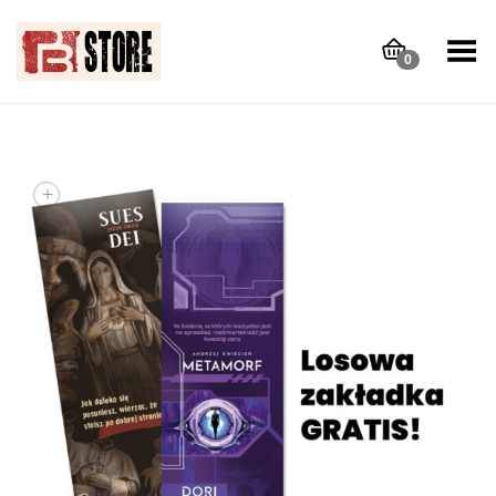
Toggle Menu
0
+