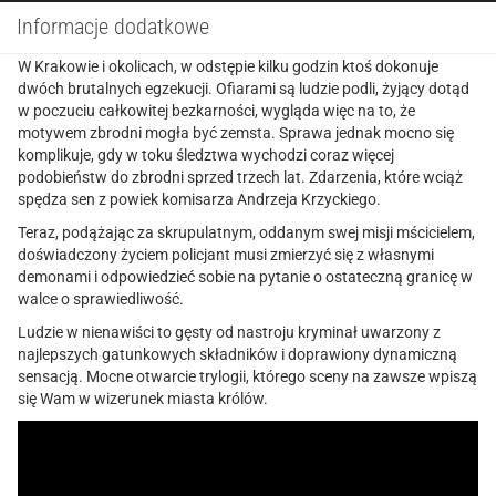
Informacje dodatkowe
W Krakowie i okolicach, w odstępie kilku godzin ktoś dokonuje
dwóch brutalnych egzekucji. Ofiarami są ludzie podli, żyjący dotąd
w poczuciu całkowitej bezkarności, wygląda więc na to, że
motywem zbrodni mogła być zemsta. Sprawa jednak mocno się
komplikuje, gdy w toku śledztwa wychodzi coraz więcej
podobieństw do zbrodni sprzed trzech lat. Zdarzenia, które wciąż
spędza sen z powiek komisarza Andrzeja Krzyckiego.
Teraz, podążając za skrupulatnym, oddanym swej misji mścicielem,
doświadczony życiem policjant musi zmierzyć się z własnymi
demonami i odpowiedzieć sobie na pytanie o ostateczną granicę w
walce o sprawiedliwość.
Ludzie w nienawiści to gęsty od nastroju kryminał uwarzony z
najlepszych gatunkowych składników i doprawiony dynamiczną
sensacją. Mocne otwarcie trylogii, którego sceny na zawsze wpiszą
się Wam w wizerunek miasta królów.