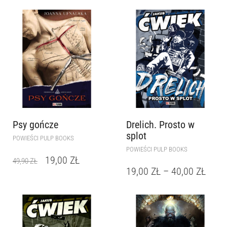
Psy gończe
Drelich. Prosto w
splot
POWIEŚCI PULP BOOKS
POWIEŚCI PULP BOOKS
19,00
ZŁ
49,90
ZŁ
19,00
ZŁ
–
40,00
ZŁ