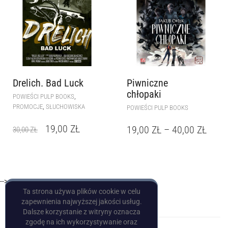
Drelich. Bad Luck
Piwniczne
chłopaki
,
POWIEŚCI PULP BOOKS
,
PROMOCJE
SŁUCHOWISKA
POWIEŚCI PULP BOOKS
19,00
ZŁ
19,00
ZŁ
–
40,00
ZŁ
30,00
ZŁ
-->
Ta strona używa plików cookie w celu
zapewnienia najwyższej jakości usług.
Dalsze korzystanie z witryny oznacza
zgodę na ich wykorzystywanie oraz