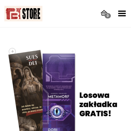
Toggle Menu
0
+