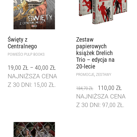
Święty z
Zestaw
Centralnego
papierowych
książek Drelich
POWIEŚCI PULP BOOKS
Trio – edycja na
20-lecie
19,00
ZŁ
–
40,00
ZŁ
,
PROMOCJE
ZESTAWY
NAJNIŻSZA CENA
Z 30 DNI:
15,00
ZŁ
.
110,00
ZŁ
184,70
ZŁ
NAJNIŻSZA CENA
Z 30 DNI:
97,00
ZŁ
.