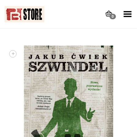
Toggle Menu
0
+