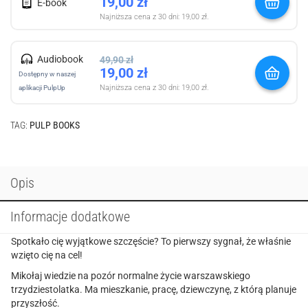
19,00
zł
E-book
Najniższa cena z 30 dni:
19,00
zł
.
Audiobook
49,90
zł
19,00
zł
Dostępny w naszej
Najniższa cena z 30 dni:
19,00
zł
.
aplikacji PulpUp
TAG:
PULP BOOKS
Opis
Informacje dodatkowe
Spotkało cię wyjątkowe szczęście? To pierwszy sygnał, że właśnie
wzięto cię na cel!
Mikołaj wiedzie na pozór normalne życie warszawskiego
trzydziestolatka. Ma mieszkanie, pracę, dziewczynę, z którą planuje
przyszłość.