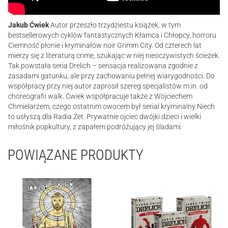
Jakub Ćwiek
Autor przeszło trzydziestu książek, w tym
bestsellerowych cyklów fantastycznych Kłamca i Chłopcy, horroru
Ciemność płonie i kryminałów noir Grimm City. Od czterech lat
mierzy się z literaturą crime, szukając w niej nieoczywistych ścieżek.
Tak powstała seria Drelich – sensacja realizowana zgodnie z
zasadami gatunku, ale przy zachowaniu pełnej wiarygodności. Do
współpracy przy niej autor zaprosił szereg specjalistów m.in. od
choreografii walk. Ćwiek współpracuje także z Wojciechem
Chmielarzem, czego ostatnim owocem był serial kryminalny Niech
to usłyszą dla Radia Zet. Prywatnie ojciec dwójki dzieci i wielki
miłośnik popkultury, z zapałem podróżujący jej śladami.
POWIĄZANE PRODUKTY