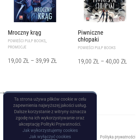
Mroczny krąg
Piwniczne
chłopaki
,
POWIEŚCI PULP BOOKS
PROMOCJE
POWIEŚCI PULP BOOKS
19,00
ZŁ
–
39,99
ZŁ
19,00
ZŁ
–
40,00
ZŁ
-->
Ta strona używa plików cookie w celu
zapewnienia najwyższej jakości usług.
Dalsze korzystanie z witryny oznacza
zgodę na ich wykorzystywanie oraz
akceptację Polityki Prywatności.
Jak wykorzystujemy cookies
Copyright © Pulp Books
Jak wyłączyć cookies
Polityka prywatności