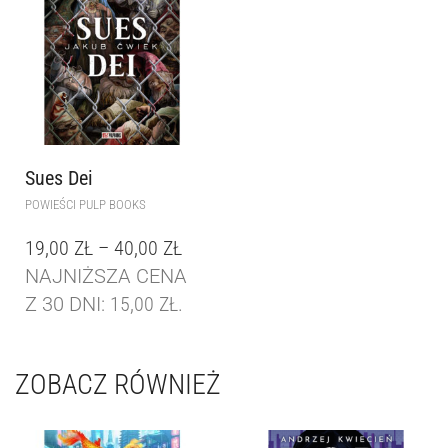
Sues Dei
POWIEŚCI PULP BOOKS
19,00
ZŁ
–
40,00
ZŁ
NAJNIŻSZA CENA
Z 30 DNI:
15,00
ZŁ
.
ZOBACZ RÓWNIEŻ