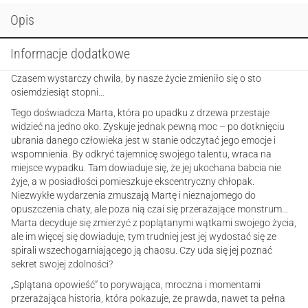
Opis
Informacje dodatkowe
Czasem wystarczy chwila, by nasze życie zmieniło się o sto
osiemdziesiąt stopni…
Tego doświadcza Marta, która po upadku z drzewa przestaje
widzieć na jedno oko. Zyskuje jednak pewną moc – po dotknięciu
ubrania danego człowieka jest w stanie odczytać jego emocje i
wspomnienia. By odkryć tajemnicę swojego talentu, wraca na
miejsce wypadku. Tam dowiaduje się, że jej ukochana babcia nie
żyje, a w posiadłości pomieszkuje ekscentryczny chłopak.
Niezwykłe wydarzenia zmuszają Martę i nieznajomego do
opuszczenia chaty, ale poza nią czai się przerażające monstrum…
Marta decyduje się zmierzyć z poplątanymi wątkami swojego życia,
ale im więcej się dowiaduje, tym trudniej jest jej wydostać się ze
spirali wszechogarniającego ją chaosu. Czy uda się jej poznać
sekret swojej zdolności?
„Splątana opowieść” to porywająca, mroczna i momentami
przerażająca historia, która pokazuje, że prawda, nawet ta pełna