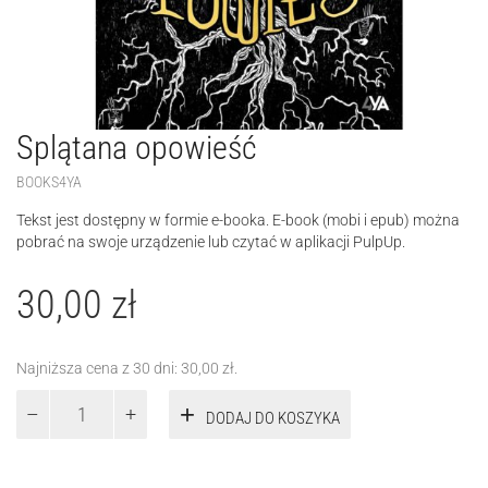
Splątana opowieść
BOOKS4YA
Tekst jest dostępny w formie e-booka. E-book (mobi i epub) można
pobrać na swoje urządzenie lub czytać w aplikacji PulpUp.
30,00
zł
Najniższa cena z 30 dni:
30,00
zł
.
ilość
DODAJ DO KOSZYKA
Splątana
opowieść