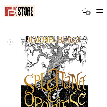
Toggle Menu
0
+