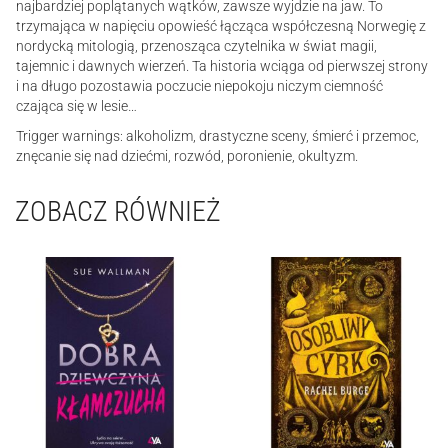
najbardziej poplątanych wątków, zawsze wyjdzie na jaw. To
trzymająca w napięciu opowieść łącząca współczesną Norwegię z
nordycką mitologią, przenosząca czytelnika w świat magii,
tajemnic i dawnych wierzeń. Ta historia wciąga od pierwszej strony
i na długo pozostawia poczucie niepokoju niczym ciemność
czająca się w lesie…
Trigger warnings: alkoholizm, drastyczne sceny, śmierć i przemoc,
znęcanie się nad dziećmi, rozwód, poronienie, okultyzm.
ZOBACZ RÓWNIEŻ