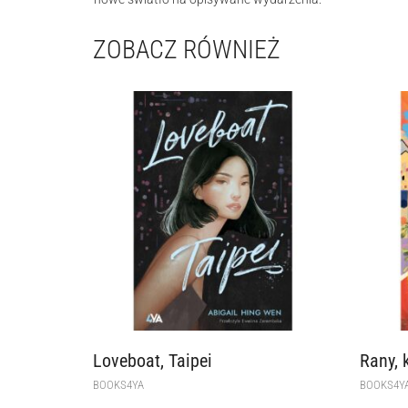
ZOBACZ RÓWNIEŻ
Loveboat, Taipei
Rany, 
BOOKS4YA
BOOKS4Y