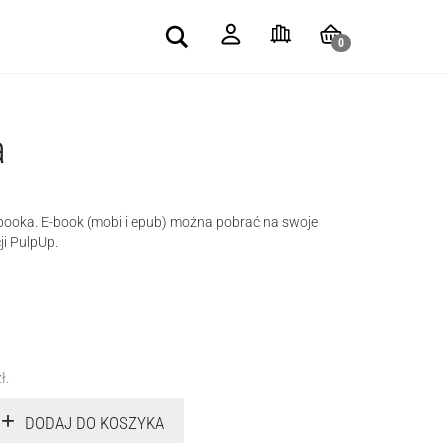
Search
0
a
-booka. E-book (mobi i epub) można pobrać na swoje
ji PulpUp.
zł
.
DODAJ DO KOSZYKA