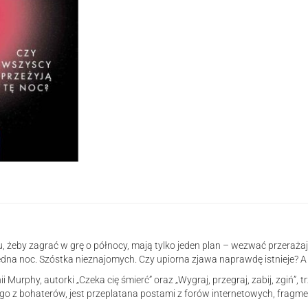
, żeby zagrać w grę o północy, mają tylko jeden plan – wezwać przeraża
Jedna noc. Szóstka nieznajomych. Czy upiorna zjawa naprawdę istnieje? A
Murphy, autorki „Czeka cię śmierć” oraz „Wygraj, przegraj, zabij, zgiń”, 
go z bohaterów, jest przeplatana postami z forów internetowych, fragme