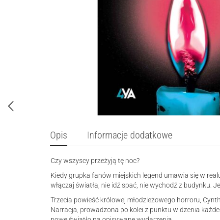
Opis
Informacje dodatkowe
Czy wszyscy przeżyją tę noc?
Kiedy grupka fanów miejskich legend umawia się w realu
włączaj światła, nie idź spać, nie wychodź z budynku. 
Trzecia powieść królowej młodzieżowego horroru, Cynthii 
Narracja, prowadzona po kolei z punktu widzenia każde
nowe światło na opisywane wydarzenia.