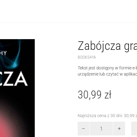
Zabójcza gr
BOOKS4YA
Tekst jest dostępny w formie e
urządzenie lub czytać w aplikac
30,99
zł
Najniższa cena z 30 dni:
30,99
ilość
Zabójcza
gra