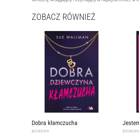
ZOBACZ RÓWNIEŻ
Dobra kłamczucha
Jestem
BOOKS4YA
BOOKS4Y