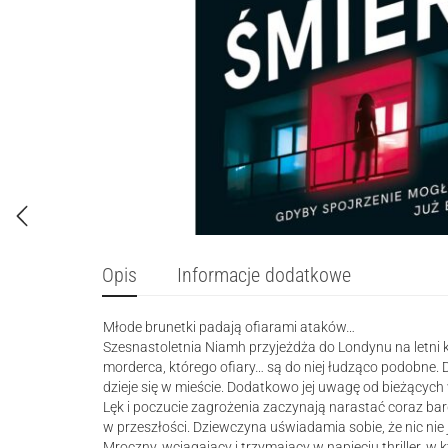
Opis
Informacje dodatkowe
Młode brunetki padają ofiarami ataków…
Szesnastoletnia Niamh przyjeżdża do Londynu na letni 
morderca, którego ofiary… są do niej łudząco podobne. 
dzieje się w mieście. Dodatkowo jej uwagę od bieżącyc
Lęk i poczucie zagrożenia zaczynają narastać coraz bard
w przeszłości. Dziewczyna uświadamia sobie, że nic nie je
Mroczny, wciągający i trzymający w napięciu thriller, w