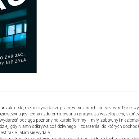
śmierć
kurs aktorski, rozpoczyna także pracę w muzeum historycznym. Dość szyb
Dziewczyna jest jednak zdeterminowana i pragnie za wszelką cenę skończy
h wydarzeń odciąga poznany na kursie Tommy – miły, zabawny i nieziemsk
ziej, gdy Niamh odkrywa coś dziwnego – zdarzenia, do których dochodzi w
st takie, jakim się wydaje.
 którym atmosfera gęstnieje ze strony na stronę. Jedna z tych książek, k