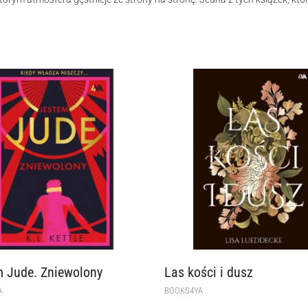
 Jude. Zniewolony
Las kości i dusz
A
BOOKS4YA