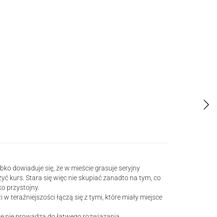
ko dowiaduje się, że w mieście grasuje seryjny
ć kurs. Stara się więc nie skupiać zanadto na tym, co
o przystojny.
 teraźniejszości łączą się z tymi, które miały miejsce
tóre nie prowadzą do łatwego rozwiązania.