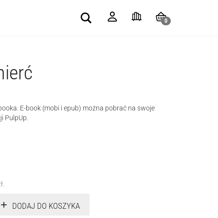
Search
0
mierć
-booka. E-book (mobi i epub) można pobrać na swoje
ji PulpUp.
zł
.
DODAJ DO KOSZYKA