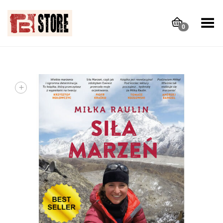
Toggle Menu
0
+