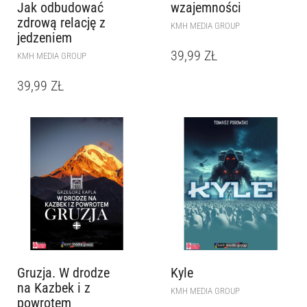
Jak odbudować
wzajemności
zdrową relację z
KMH MEDIA GROUP
jedzeniem
39,99
ZŁ
KMH MEDIA GROUP
39,99
ZŁ
Gruzja. W drodze
Kyle
na Kazbek i z
KMH MEDIA GROUP
powrotem