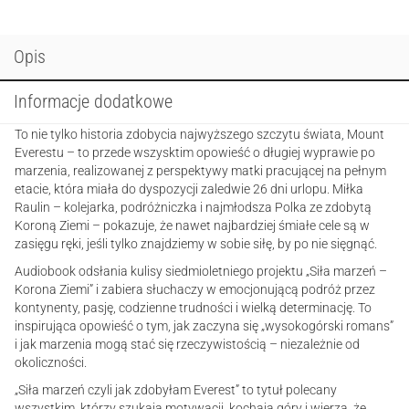
czyli
jak
zdobyłam
Opis
Everest
Informacje dodatkowe
To nie tylko historia zdobycia najwyższego szczytu świata, Mount
Everestu – to przede wszysktim opowieść o długiej wyprawie po
marzenia, realizowanej z perspektywy matki pracującej na pełnym
etacie, która miała do dyspozycji zaledwie 26 dni urlopu. Miłka
Raulin – kolejarka, podróżniczka i najmłodsza Polka ze zdobytą
Koroną Ziemi – pokazuje, że nawet najbardziej śmiałe cele są w
zasięgu ręki, jeśli tylko znajdziemy w sobie siłę, by po nie sięgnąć.
Audiobook odsłania kulisy siedmioletniego projektu „Siła marzeń –
Korona Ziemi” i zabiera słuchaczy w emocjonującą podróż przez
kontynenty, pasję, codzienne trudności i wielką determinację. To
inspirująca opowieść o tym, jak zaczyna się „wysokogórski romans”
i jak marzenia mogą stać się rzeczywistością – niezależnie od
okoliczności.
„Siła marzeń czyli jak zdobyłam Everest” to tytuł polecany
wszystkim, którzy szukają motywacji, kochają góry i wierzą, że