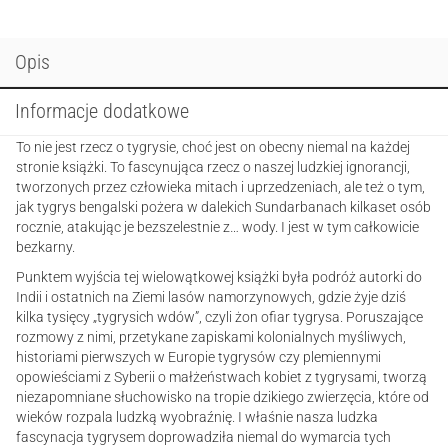
O
bestii,
którą
Opis
stworzył
człowiek.
Informacje dodatkowe
Część
1
To nie jest rzecz o tygrysie, choć jest on obecny niemal na każdej
stronie książki. To fascynująca rzecz o naszej ludzkiej ignorancji,
tworzonych przez człowieka mitach i uprzedzeniach, ale też o tym,
jak tygrys bengalski pożera w dalekich Sundarbanach kilkaset osób
rocznie, atakując je bezszelestnie z… wody. I jest w tym całkowicie
bezkarny.
Punktem wyjścia tej wielowątkowej książki była podróż autorki do
Indii i ostatnich na Ziemi lasów namorzynowych, gdzie żyje dziś
kilka tysięcy „tygrysich wdów”, czyli żon ofiar tygrysa. Poruszające
rozmowy z nimi, przetykane zapiskami kolonialnych myśliwych,
historiami pierwszych w Europie tygrysów czy plemiennymi
opowieściami z Syberii o małżeństwach kobiet z tygrysami, tworzą
niezapomniane słuchowisko na tropie dzikiego zwierzęcia, które od
wieków rozpala ludzką wyobraźnię. I właśnie nasza ludzka
fascynacja tygrysem doprowadziła niemal do wymarcia tych