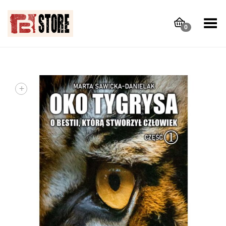
Toggle Menu
0
+