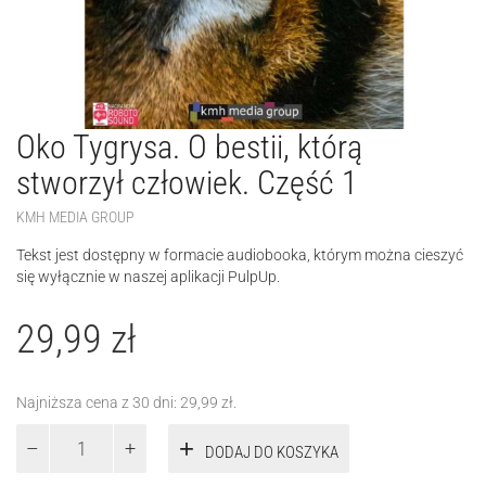
Oko Tygrysa. O bestii, którą
stworzył człowiek. Część 1
KMH MEDIA GROUP
Tekst jest dostępny w formacie audiobooka, którym można cieszyć
się wyłącznie w naszej aplikacji PulpUp.
29,99
zł
Najniższa cena z 30 dni:
29,99
zł
.
ilość
DODAJ DO KOSZYKA
Oko
Tygrysa.