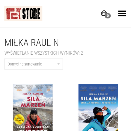
Toggle Menu
0
MIŁKA RAULIN
WYŚWIETLANIE WSZYSTKICH WYNIKÓW: 2
Domyślne sortowanie