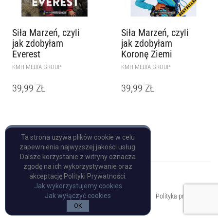
Siła Marzeń, czyli
Siła Marzeń, czyli
jak zdobyłam
jak zdobyłam
Everest
Koronę Ziemi
KMH MEDIA GROUP
KMH MEDIA GROUP
39,99
ZŁ
39,99
ZŁ
Ta strona używa plików cookie w celu
zapewnienia najwyższej jakości usług.
Dalsze korzystanie z witryny oznacza
zgodę na ich wykorzystywanie oraz
akceptację Polityki Prywatności.
Jak wykorzystujemy cookies
Copyright © Pulp Books
Jak wyłączyć cookies
Polityka prywatności
OK