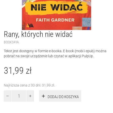
Rany, których nie widać
BOOKS4YA
Tekst jest dostępny w formie e-booka. E-book (mobi i epub) można
pobrać na swoje urządzenie lub czytać w aplikacji PulpUp.
31,99
zł
Najniższa cena z 30 dni:
31,99
zł
.
ilość
DODAJ DO KOSZYKA
Rany,
których
nie
widać