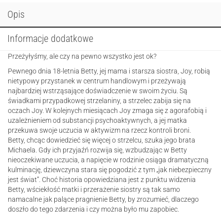
Opis
Informacje dodatkowe
Przeżyłyśmy, ale czy na pewno wszystko jest ok?
Pewnego dnia 18-letnia Betty, jej mama i starsza siostra, Joy, robią
nietypowy przystanek w centrum handlowym i przeżywają
najbardziej wstrząsające doświadczenie w swoim życiu. Są
świadkami przypadkowej strzelaniny, a strzelec zabija się na
oczach Joy. W kolejnych miesiącach Joy zmaga się z agorafobią i
uzależnieniem od substancji psychoaktywnych, a jej matka
przekuwa swoje uczucia w aktywizm na rzecz kontroli broni.
Betty, chcąc dowiedzieć się więcej o strzelcu, szuka jego brata
Michaela. Gdy ich przyjaźń rozwija się, wzbudzając w Betty
nieoczekiwane uczucia, a napięcie w rodzinie osiąga dramatyczną
kulminację, dziewczyna stara się pogodzić z tym „jak niebezpieczny
jest świat”. Choć historia opowiedziana jest z punktu widzenia
Betty, wściekłość matki i przerażenie siostry są tak samo
namacalne jak palące pragnienie Betty, by zrozumieć, dlaczego
doszło do tego zdarzenia i czy można było mu zapobiec.