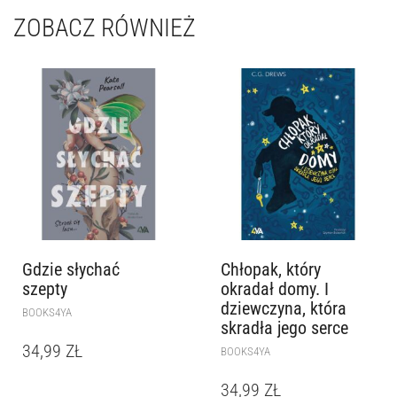
ZOBACZ RÓWNIEŻ
Gdzie słychać
Chłopak, który
szepty
okradał domy. I
dziewczyna, która
BOOKS4YA
skradła jego serce
34,99
ZŁ
BOOKS4YA
34,99
ZŁ