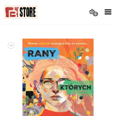
Toggle Menu
0
+