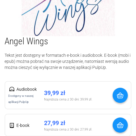
Angel Wings
Tekst jest dostępny w formatach e-book i audiobook. E-book (mobi i
epub) można pobrać na swoje urządzenie, natomiast wersją audio
można cieszyć się wyłącznie w naszej aplikacji PulpUp.
Audiobook
39,99
zł
Dostępny w naszej
Najniższa cena z 30 dni:
39,99
zł
.
aplikacji PulpUp
27,99
zł
E-book
Najniższa cena z 30 dni:
27,99
zł
.