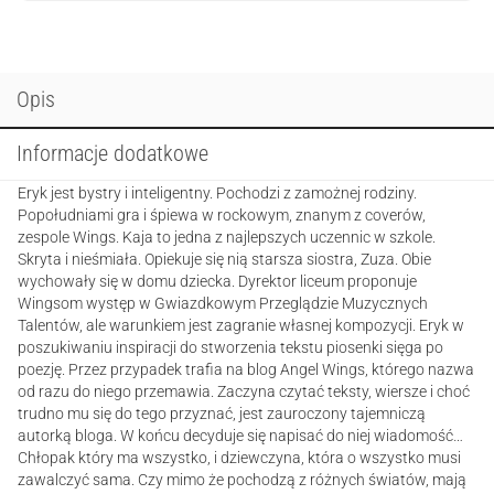
Opis
Informacje dodatkowe
Eryk jest bystry i inteligentny. Pochodzi z zamożnej rodziny.
Popołudniami gra i śpiewa w rockowym, znanym z coverów,
zespole Wings. Kaja to jedna z najlepszych uczennic w szkole.
Skryta i nieśmiała. Opiekuje się nią starsza siostra, Zuza. Obie
wychowały się w domu dziecka. Dyrektor liceum proponuje
Wingsom występ w Gwiazdkowym Przeglądzie Muzycznych
Talentów, ale warunkiem jest zagranie własnej kompozycji. Eryk w
poszukiwaniu inspiracji do stworzenia tekstu piosenki sięga po
poezję. Przez przypadek trafia na blog Angel Wings, którego nazwa
od razu do niego przemawia. Zaczyna czytać teksty, wiersze i choć
trudno mu się do tego przyznać, jest zauroczony tajemniczą
autorką bloga. W końcu decyduje się napisać do niej wiadomość…
Chłopak który ma wszystko, i dziewczyna, która o wszystko musi
zawalczyć sama. Czy mimo że pochodzą z różnych światów, mają