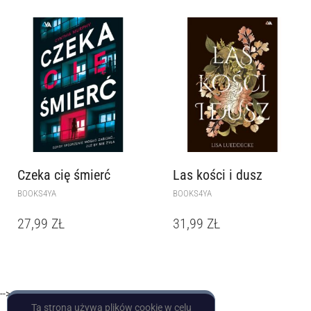
Czeka cię śmierć
Las kości i dusz
BOOKS4YA
BOOKS4YA
27,99
ZŁ
31,99
ZŁ
-->
Ta strona używa plików cookie w celu