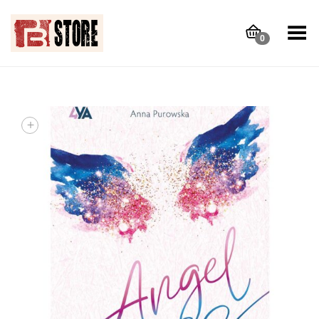
Toggle Menu
0
+