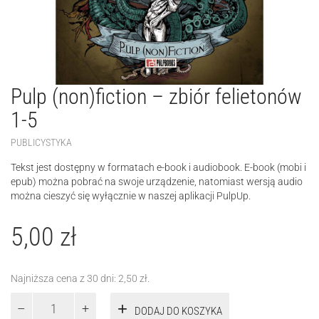
Pulp (non)fiction – zbiór felietonów
1-5
PUBLICYSTYKA
Tekst jest dostępny w formatach e-book i audiobook. E-book (mobi i
epub) można pobrać na swoje urządzenie, natomiast wersją audio
można cieszyć się wyłącznie w naszej aplikacji PulpUp.
5,00
zł
Najniższa cena z 30 dni:
2,50
zł
.
ilość
DODAJ DO KOSZYKA
Pulp