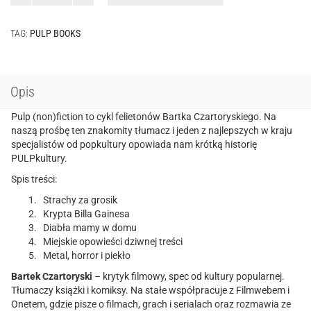
(non)fiction
-
TAG:
PULP BOOKS
zbiór
felietonów
1-
5
Opis
Pulp (non)fiction to cykl felietonów Bartka Czartoryskiego. Na
naszą prośbę ten znakomity tłumacz i jeden z najlepszych w kraju
specjalistów od popkultury opowiada nam krótką historię
PULPkultury.
Spis treści:
Strachy za grosik
Krypta Billa Gainesa
Diabła mamy w domu
Miejskie opowieści dziwnej treści
Metal, horror i piekło
Bartek Czartoryski
– krytyk filmowy, spec od kultury popularnej.
Tłumaczy książki i komiksy. Na stałe współpracuje z Filmwebem i
Onetem, gdzie pisze o filmach, grach i serialach oraz rozmawia ze