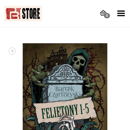
Toggle Menu
0
+