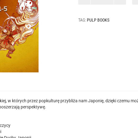
Draft
-
zbiór
TAG:
PULP BOOKS
felietonów
1-
5
ckiej, w których przez popkulturę przybliża nam Japonię, dzięki czemu 
 poszerzają perspektywę.
ńczycy
i
kie Duchy Japonii