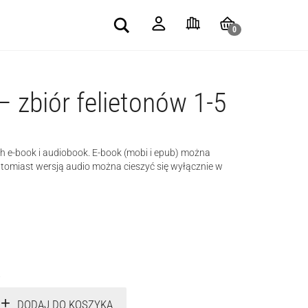
Search
0
– zbiór felietonów 1-5
h e-book i audiobook. E-book (mobi i epub) można
atomiast wersją audio można cieszyć się wyłącznie w
.
DODAJ DO KOSZYKA