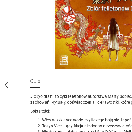
Opis
„Tokyo draft” to cykl felietonów autorstwa Marty Sobie
zachowań. Rytuały, doświadczenia i ciekawostki, które
Spis treści:
Włos w szklance wody, czyli czego boją się Japo
Tokyo Vice – gdy fikcja nie dogania rzeczywistośc
Nie do końca białe damy, czyli San O-Yūrei – Wiel