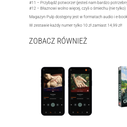
#11 – Przybądź potworze! (jesteś nam bardzo potrzebn
#12 – Błaznowi wolno więcej, czyli o śmiechu (nie tylko)
Magazyn Pulp dostępny jest w formatach audio i e-book
W zestawie każdy numer tylko 10 zł zamiast 14,99 zł!
ZOBACZ RÓWNIEŻ