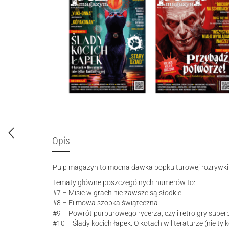
Opis
Pulp magazyn to mocna dawka popkulturowej rozrywki i 
Tematy główne poszczególnych numerów to:
#7 – Misie w grach nie zawsze są słodkie
#8 – Filmowa szopka świąteczna
#9 – Powrót purpurowego rycerza, czyli retro gry super
#10 – Ślady kocich łapek. O kotach w literaturze (nie tyl