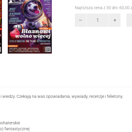
Najniższa cena z 30 dni:
60,00
ilość
Pulp
Magazyn
-
zestaw
numerów
7-
12
wiedzy. Czekają na was opowiadania, wywiady, recenzje i felietony.
bohaterskie
ko) fantastycznej