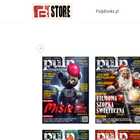
PulpBooks.pl
+