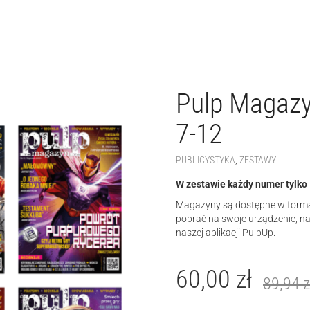
Pulp Magaz
7-12
PUBLICYSTYKA
,
ZESTAWY
W zestawie każdy numer tylko 1
Magazyny są dostępne w format
pobrać na swoje urządzenie, n
naszej aplikacji PulpUp.
60,00
zł
89,94
z