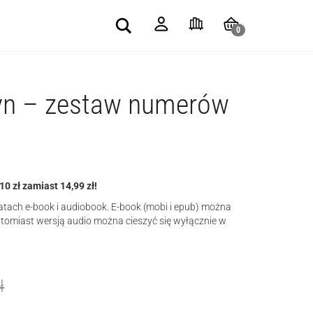
Search
0
yn – zestaw numerów
0 zł zamiast 14,99 zł!
ach e-book i audiobook. E-book (mobi i epub) można
atomiast wersją audio można cieszyć się wyłącznie w
ł