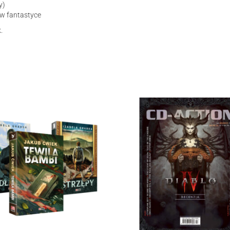
y)
 w fantastyce
.