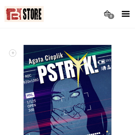
Toggle Menu
0
+