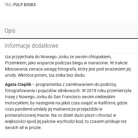
TAG:
PULP BOOKS
Opis
Informacje dodatkowe
Iza przyjechała do Nowego Jorku ze swoim chłopakiem,
Przemkiem, jako wsparcie podczas biegu w maratonie. W trakcie
kibicowania zwraca uwagę fotografa, który jest pod wrażeniem jej
urody. Wkrótce potem, Iza znika bez śladu.
Agata Cieplik
– programistka z zamiłowaniem do podróży,
fotografowania i pojazdów silnikowych. W 2018 roku przemierzyła
trasę z Nowego Jorku do San Francisco swoim niebieskim
motocyklem, by następnie na jakiś czas osiąść w Kalifornii, gdzie
czas pandemii umilały jej malownicze przejażdżki w
pomarańczowej miacie. Na co dzień dużo pisze i chociaż w
większości spod jej palców wychodzi kod, to czasem próbuje też
swoich sił w prozie.