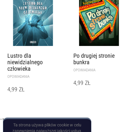
Lustro dla
Po drugiej stronie
niewidzialnego
bunkra
człowieka
OPOWIADANIA
OPOWIADANIA
4,99
ZŁ
4,99
ZŁ
-->
Ta strona używa plików cookie w celu
zapewnienia najwyższej jakości usług.