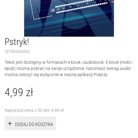
Pstryk!
OPOWIADANIA
Tekst jest dostępny w formatach e-book i audiobook. E-book (mobi i
epub) można pobrać na swoje urządzenie, natomiast wersją audio
można cieszyć się wyłącznie w naszej aplikacji PulpUp.
4,99
zł
Najniższa cena z 30 dni:
4,99
zł
.
DODAJ DO KOSZYKA