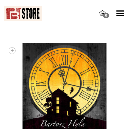
Toggle Menu
0
+