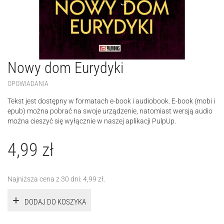
Nowy dom Eurydyki
OPOWIADANIA
Tekst jest dostępny w formatach e-book i audiobook. E-book (mobi i
epub) można pobrać na swoje urządzenie, natomiast wersją audio
można cieszyć się wyłącznie w naszej aplikacji PulpUp.
4,99
zł
Najniższa cena z 30 dni:
4,99
zł
.
DODAJ DO KOSZYKA