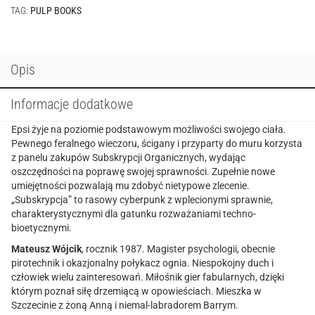
TAG:
PULP BOOKS
Opis
Informacje dodatkowe
Epsi żyje na poziomie podstawowym możliwości swojego ciała.
Pewnego feralnego wieczoru, ścigany i przyparty do muru korzysta
z
panelu zakupów Subskrypcji Organicznych, wydając
oszczędności na poprawę swojej sprawności. Zupełnie nowe
umiejętności pozwalają mu zdobyć nietypowe zlecenie.
„Subskrypcja” to rasowy cyberpunk z wplecionymi sprawnie,
charakterystycznymi dla gatunku rozważaniami techno-
bioetycznymi.
Mateusz Wójcik
, rocznik 1987. Magister psychologii, obecnie
pirotechnik i okazjonalny połykacz ognia. Niespokojny duch i
człowiek wielu zainteresowań. Miłośnik gier fabularnych, dzięki
którym poznał siłę drzemiącą w opowieściach. Mieszka w
Szczecinie z żoną Anną i niemal-labradorem Barrym.