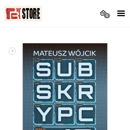
Toggle Menu
0
+