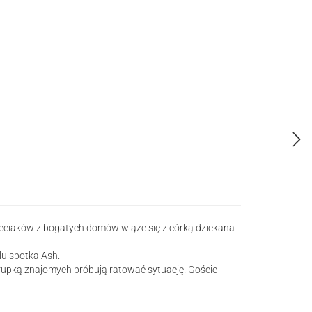
zieciaków z bogatych domów wiąże się z córką dziekana
lu spotka Ash.
 grupką znajomych próbują ratować sytuację. Goście