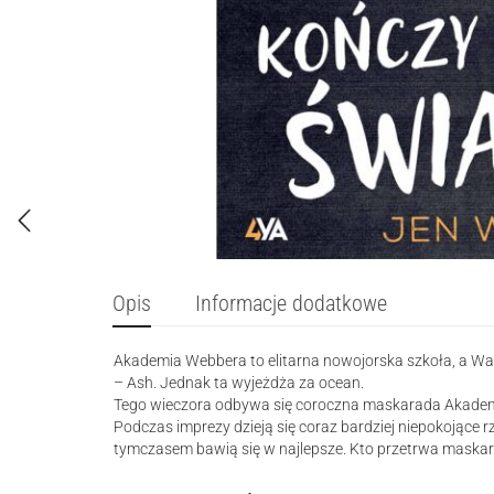
Opis
Informacje dodatkowe
Akademia Webbera to elitarna nowojorska szkoła, a Wav
– Ash. Jednak ta wyjeżdża za ocean.
Tego wieczora odbywa się coroczna maskarada Akademii
Podczas imprezy dzieją się coraz bardziej niepokojące 
tymczasem bawią się w najlepsze. Kto przetrwa maska