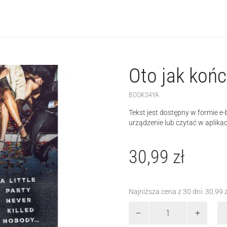
Oto jak końc
BOOKS4YA
Tekst jest dostępny w formie e
urządzenie lub czytać w aplikac
30,99
zł
Najniższa cena z 30 dni:
30,99
ilość
Oto
jak