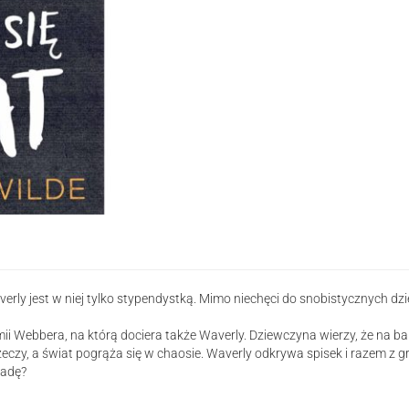
kończy
się
świat
erly jest w niej tylko stypendystką. Mimo niechęci do snobistycznych d
 Webbera, na którą dociera także Waverly. Dziewczyna wierzy, że na ba
rzeczy, a świat pogrąża się w chaosie. Waverly odkrywa spisek i razem z
radę?