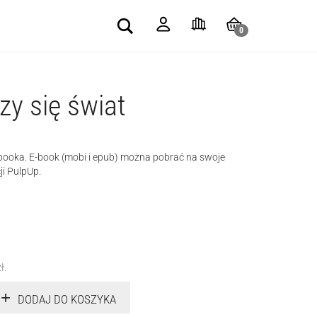
Search
0
zy się świat
-booka. E-book (mobi i epub) można pobrać na swoje
ji PulpUp.
zł
.
DODAJ DO KOSZYKA