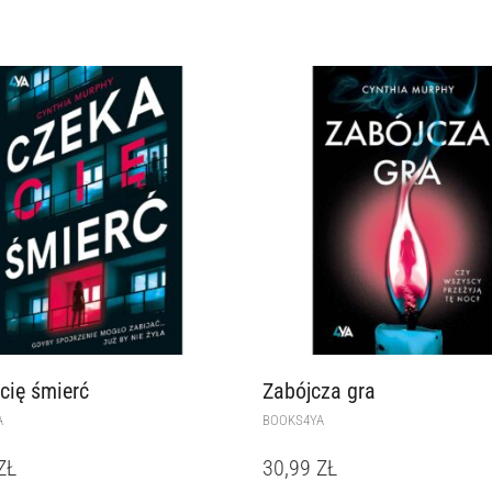
cię śmierć
Zabójcza gra
A
BOOKS4YA
ZŁ
30,99
ZŁ