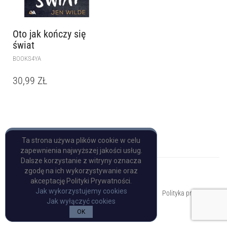
Oto jak kończy się
świat
BOOKS4YA
30,99
ZŁ
Ta strona używa plików cookie w celu
zapewnienia najwyższej jakości usług.
Dalsze korzystanie z witryny oznacza
zgodę na ich wykorzystywanie oraz
akceptację Polityki Prywatności.
Copyright © Pulp Books
Jak wykorzystujemy cookies
Polityka prywatności
Jak wyłączyć cookies
OK