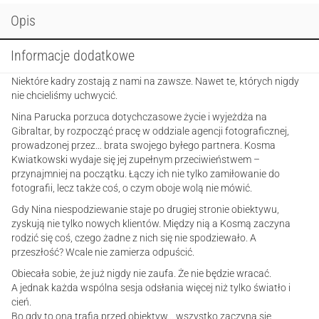
Opis
Informacje dodatkowe
Niektóre kadry zostają z nami na zawsze. Nawet te, których nigdy
nie chcieliśmy uchwycić.
Nina Parucka porzuca dotychczasowe życie i wyjeżdża na
Gibraltar, by rozpocząć pracę w oddziale agencji fotograficznej,
prowadzonej przez… brata swojego byłego partnera. Kosma
Kwiatkowski wydaje się jej zupełnym przeciwieństwem –
przynajmniej na początku. Łączy ich nie tylko zamiłowanie do
fotografii, lecz także coś, o czym oboje wolą nie mówić.
Gdy Nina niespodziewanie staje po drugiej stronie obiektywu,
zyskują nie tylko nowych klientów. Między nią a Kosmą zaczyna
rodzić się coś, czego żadne z nich się nie spodziewało. A
przeszłość? Wcale nie zamierza odpuścić.
Obiecała sobie, że już nigdy nie zaufa. Że nie będzie wracać.
A jednak każda wspólna sesja odsłania więcej niż tylko światło i
cień.
Bo gdy to ona trafia przed obiektyw… wszystko zaczyna się