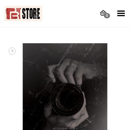
Toggle Menu
0
+