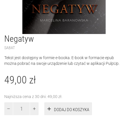
Negatyw
SABAT
Tekst jest dostępny w formie e-booka. E-book w formacie epub
można pobrać na swoje urządzenie lub czytać w aplikacji PulpUp.
49,00
zł
Najniższa cena z 30 dni:
49,00
zł
.
ilość
DODAJ DO KOSZYKA
Negatyw