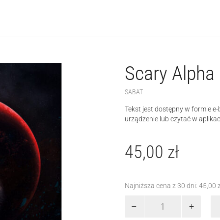
Scary Alpha
SABAT
Tekst jest dostępny w formie 
urządzenie lub czytać w aplikac
45,00
zł
Najniższa cena z 30 dni:
45,00
ilość
Scary
Alpha