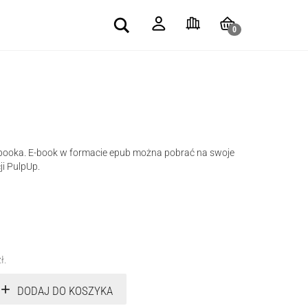
Search
0
e-booka. E-book w formacie epub można pobrać na swoje
ji PulpUp.
zł
.
DODAJ DO KOSZYKA