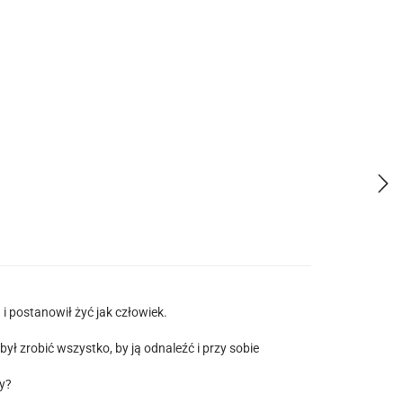
a i postanowił żyć jak człowiek.
.
ł zrobić wszystko, by ją odnaleźć i przy sobie
y?