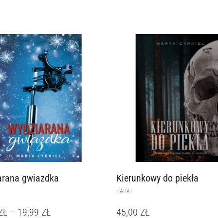
arana gwiazdka
Kierunkowy do piekła
SABAT
ZŁ
–
19,99
ZŁ
45,00
ZŁ