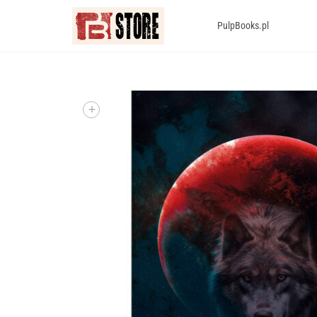
PulpBooks.pl
+