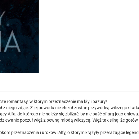
ilcze romantasy, w którym przeznaczenie ma kły i pazury!
rafił z niego zdjąć. Z jej powodu nie chciał zostać przywódcą wilczego stad
 Alfa, do którego nie należy się zbliżać, by nie paść ofiarą jego gniewu
iewanie poczuł więź z pewną młodą wilczycą. Więź tak silną, że gotów by
om przeznaczenia i urokowi Alfy, o którym krążyły przerażające legend