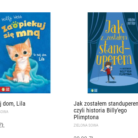
j dom, Lila
Jak zostałem standupere
czyli historia Billy’ego
SOWA
Plimptona
ZŁ
ZIELONA SOWA