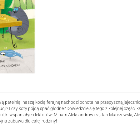
koty!
Jajecznica
mią patelnią, naszą kocią ferajnę nachodzi ochota na przepyszną jajeczn
i? I czy koty pójdą spać głodne? Dowiedzcie się tego z kolejnej części ks
rójki wspaniałych lektorów: Miriam Aleksandrowicz, Jan Marczewski, Ale
yjna zabawa dla całej rodziny!