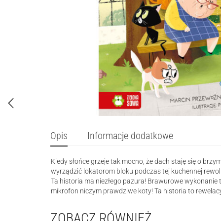
Opis
Informacje dodatkowe
Kiedy słońce grzeje tak mocno, że dach staję się olbrzy
wyrządzić lokatorom bloku podczas tej kuchennej rewolucj
Ta historia ma niezłego pazura! Brawurowe wykonanie t
mikrofon niczym prawdziwe koty! Ta historia to rewelac
ZOBACZ RÓWNIEŻ