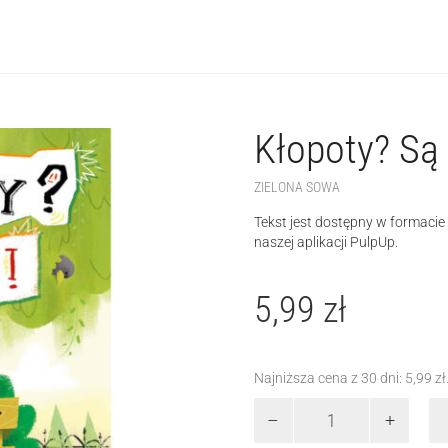
Kłopoty? Są 
ZIELONA SOWA
Tekst jest dostępny w formaci
naszej aplikacji PulpUp.
5,99
zł
Najniższa cena z 30 dni:
5,99
zł
ilość
Kłopoty?
Są