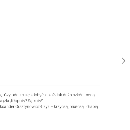
icę. Czy uda im się zdobyć jajka? Jak dużo szkód mogą
iążki „Kłopoty? Są koty!”
ksander Orsztynowicz-Czyż – krzyczą, miałczą i drapią