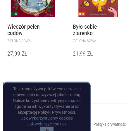
Wieczór pełen
Było sobie
cudów
ziarenko
ZIELONA SOWA
ZIELONA SOWA
27,99
ZŁ
21,99
ZŁ
-->
Ta strona używa plików cookie w celu
zapewnienia najwyższej jakości usług.
Dalsze korzystanie z witryny oznacza
zgodę na ich wykorzystywanie oraz
akceptację Polityki Prywatności.
Jak wykorzystujemy cookies
Copyright © Pulp Books
Jak wyłączyć cookies
Polityka prywatności
OK