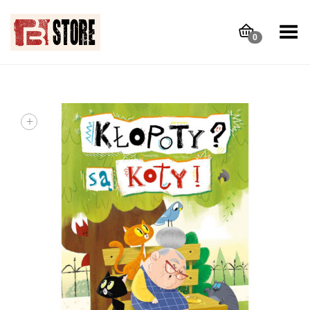
Toggle Menu
0
+