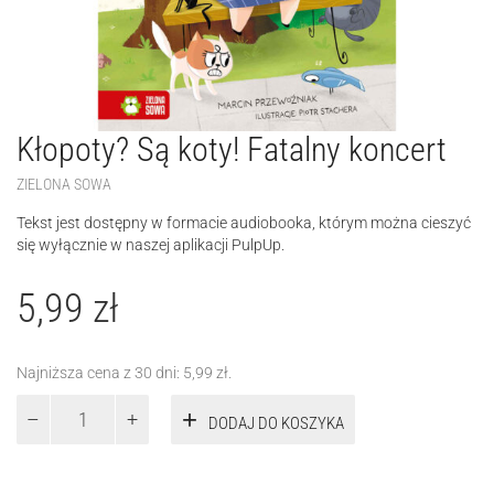
Kłopoty? Są koty! Fatalny koncert
ZIELONA SOWA
Tekst jest dostępny w formacie audiobooka, którym można cieszyć
się wyłącznie w naszej aplikacji PulpUp.
5,99
zł
Najniższa cena z 30 dni:
5,99
zł
.
ilość
DODAJ DO KOSZYKA
Kłopoty?
Są
koty!
Fatalny