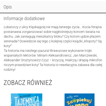
koncert
Opis
Informacje dodatkowe
Lokatorzy z ulicy Kląskającej nie mają łatwego życia… Kocia ferajna
postanawia zorganizować sobie najgłośniejszy koncert świata na
dachu. Jak zareagują mieszkańcy bloku? Czy kotom ujdzie płazem
serenada? Dowiedzcie się tego z kolejnej części książki „Kłopoty? Są
koty!”
Ta historia ma niezłego pazura! Brawurowe wykonanie trójki
wspaniałych lektorów: Miriam Aleksandrowicz, Jan Marczewski,
Aleksander Orsztynowicz-Czyż – krzyczą, miałczą i drapią mikrofon
niczym prawdziwe koty! Ta historia to rewelacyjna zabawa dla całej
rodziny!
ZOBACZ RÓWNIEŻ